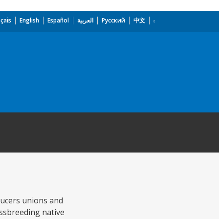
çais
English
Español
العربية
Русский
中文
ducers unions and
ossbreeding native