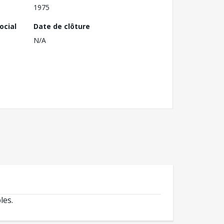
1975
ocial
Date de clôture
N/A
les.