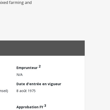
mixed farming and
2
Emprunteur
N/A
Date d'entrée en vigueur
nseil)
8 août 1975
3
Approbation FY