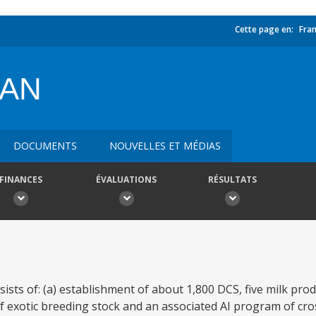
Cette page en:
Fran
HAN
DOCUMENTS
NOUVELLES ET MÉDIAS
FINANCES
ÉVALUATIONS
RÉSULTATS
sts of: (a) establishment of about 1,800 DCS, five milk pro
of exotic breeding stock and an associated AI program of cr