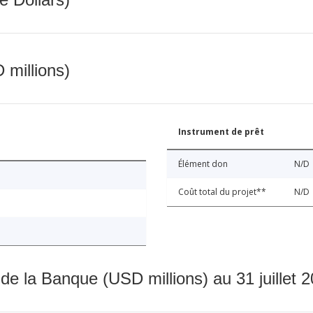
 millions)
Instrument de prêt
Élément don
N/D
Coût total du projet**
N/D
 de la Banque (USD millions) au 31 juillet 