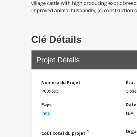
village cattle with high producing exotic bre
improved animal husbandry; (c) construction of 
Clé Détails
Projet Détails
Numéro du Projet
État
P009695
Close
Pays
Date
Inde
N/A
1
Orga
Coût total du projet