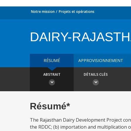
Notre mission
Projets et opérations
DAIRY-RAJAST
RÉSUMÉ
APPROVISIONNEMENT
ABSTRAIT
DÉTAILS CLÉS
Résumé*
The Rajasthan Dairy Development Project consi
the RDDC; (b) importation and multiplication 