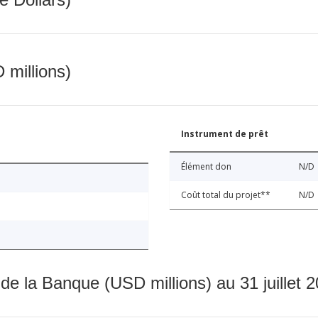
 millions)
Instrument de prêt
Élément don
N/D
Coût total du projet**
N/D
 de la Banque (USD millions) au 31 juillet 