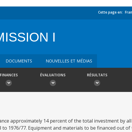
Cette page en:
Fran
ISSION I
DOCUMENTS
NOUVELLES ET MÉDIAS
FINANCES
ÉVALUATIONS
RÉSULTATS
nce approximately 14 percent of the total investment by all 
to 1976/77. Equipment and materials to be financed out of t