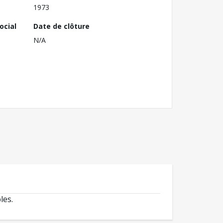
1973
ocial
Date de clôture
N/A
les.