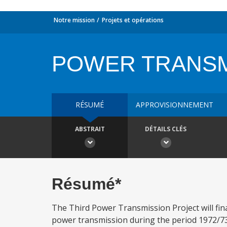
Notre mission
Projets et opérations
POWER TRANSM
RÉSUMÉ
APPROVISIONNEMENT
ABSTRAIT
DÉTAILS CLÉS
Résumé*
The Third Power Transmission Project will fina
power transmission during the period 1972/73 