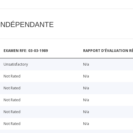
 INDÉPENDANTE
EXAMEN RFE: 03-03-1989
RAPPORT D’ÉVALUATION RÉ
Unsatisfactory
N/a
Not Rated
N/a
Not Rated
N/a
Not Rated
N/a
Not Rated
N/a
Not Rated
N/a