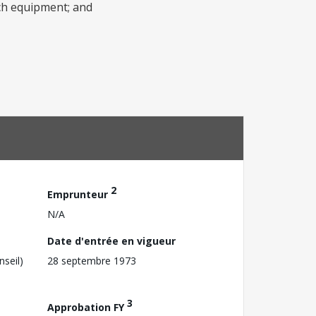
tch equipment; and
2
Emprunteur
N/A
Date d'entrée en vigueur
nseil)
28 septembre 1973
3
Approbation FY