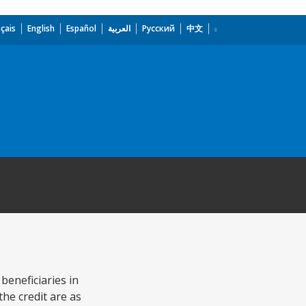
çais
English
Español
العربية
Русский
中文
beneficiaries in
he credit are as