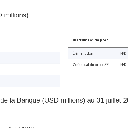
 millions)
Instrument de prêt
Élément don
N/D
Coût total du projet**
N/D
 de la Banque (USD millions) au 31 juillet 