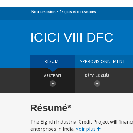
Notre mission
Projets et opérations
ICICI VIII DFC
RÉSUMÉ
APPROVISIONNEMENT
ABSTRAIT
DÉTAILS CLÉS
Résumé*
The Eighth Industrial Credit Project will fina
enterprises in India.
Voir plus