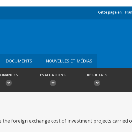
Cette page en:
Fran
DOCUMENTS
NOUVELLES ET MÉDIAS
FINANCES
ÉVALUATIONS
RÉSULTATS
nce the foreign exchange cost of investment projects carried 