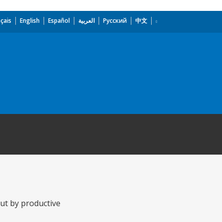
çais
English
Español
العربية
Русский
中文
out by productive