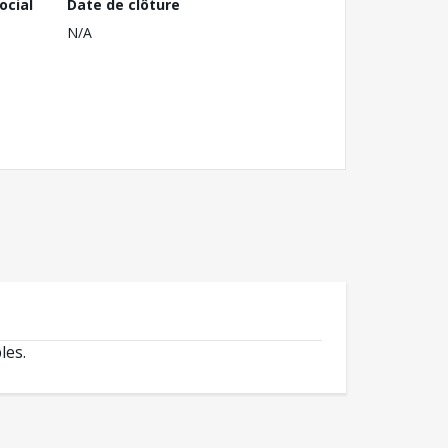
ocial
Date de clôture
N/A
les.