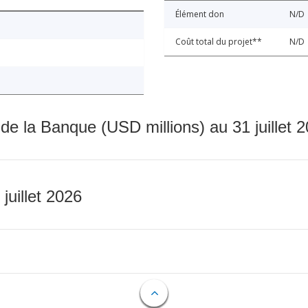
Élément don
N/D
Coût total du projet**
N/D
 de la Banque (USD millions) au 31 juillet 
 juillet 2026