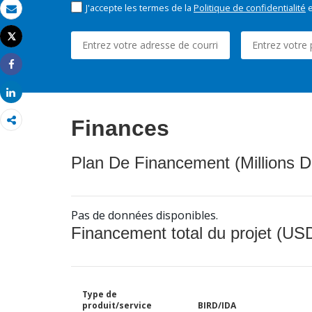
J'accepte les termes de la
Politique de confidentialité
e
Email
Tweet
Imprimer
Share
Share
Finances
Plan De Financement (Millions D
Pas de données disponibles.
Financement total du projet (USD
Type de
produit/service
BIRD/IDA