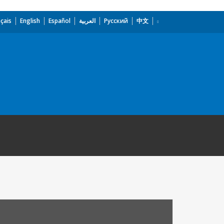
çais
English
Español
العربية
Русский
中文