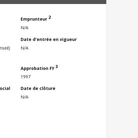
2
Emprunteur
N/A
Date d'entrée en vigueur
nseil)
N/A
3
Approbation FY
1997
ocial
Date de clôture
N/A