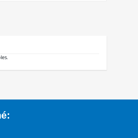
les.
mé: