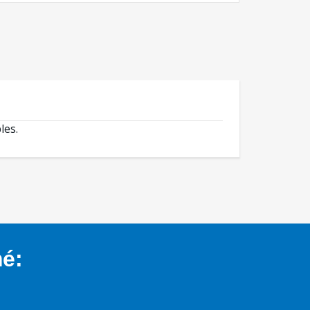
les.
mé: