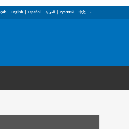
çais
English
Español
العربية
Русский
中文