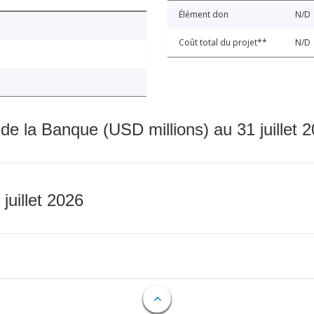
Élément don
N/D
Coût total du projet**
N/D
 de la Banque (USD millions) au 31 juillet 
 juillet 2026