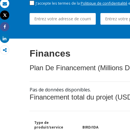
J'accepte les termes de la
Politique de confidentialité
e
Email
Tweet
Imprimer
Share
Share
Finances
Plan De Financement (Millions D
Pas de données disponibles.
Financement total du projet (USD
Type de
produit/service
BIRD/IDA