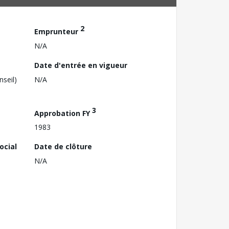
2
Emprunteur
N/A
Date d'entrée en vigueur
nseil)
N/A
3
Approbation FY
1983
ocial
Date de clôture
N/A