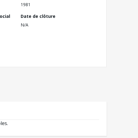
1981
ocial
Date de clôture
N/A
les.