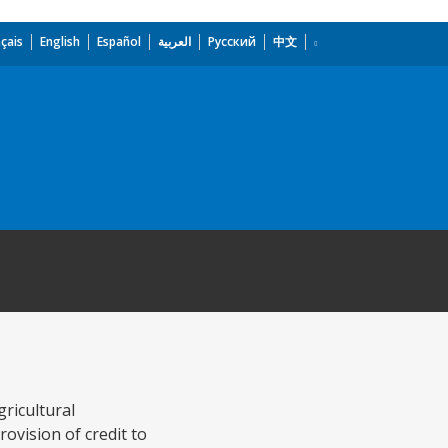
çais
English
Español
العربية
Русский
中文
gricultural
ovision of credit to