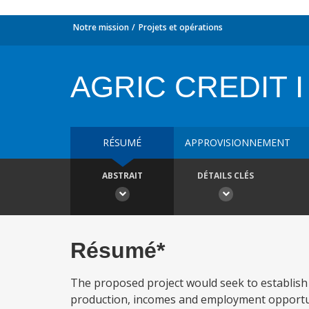
Notre mission
Projets et opérations
AGRIC CREDIT I
RÉSUMÉ
APPROVISIONNEMENT
ABSTRAIT
DÉTAILS CLÉS
Résumé*
The proposed project would seek to establish a
production, incomes and employment opportuni