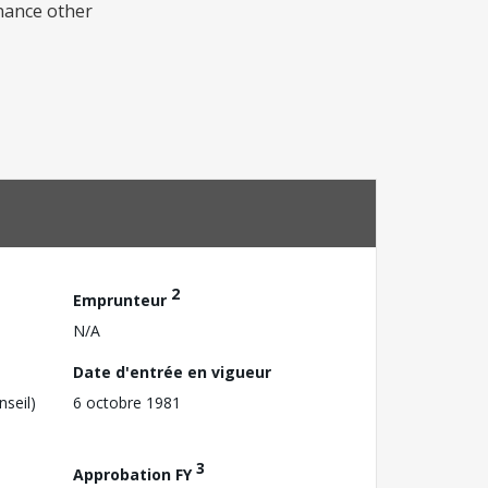
inance other
2
Emprunteur
N/A
Date d'entrée en vigueur
nseil)
6 octobre 1981
3
Approbation FY