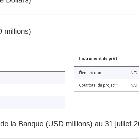
 millions)
Instrument de prêt
Élément don
N/D
Coût total du projet**
N/D
 de la Banque (USD millions) au 31 juillet 