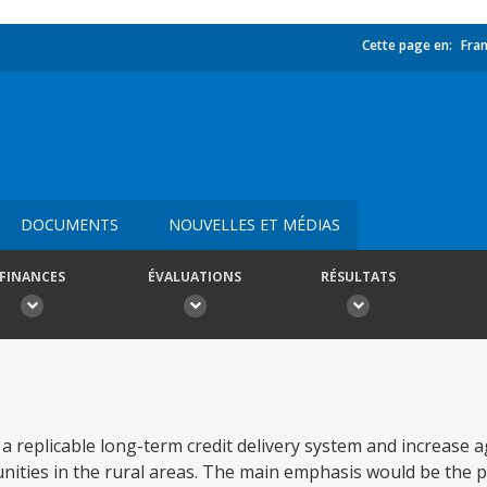
Cette page en:
Fran
DOCUMENTS
NOUVELLES ET MÉDIAS
FINANCES
ÉVALUATIONS
RÉSULTATS
 replicable long-term credit delivery system and increase a
ties in the rural areas. The main emphasis would be the pr