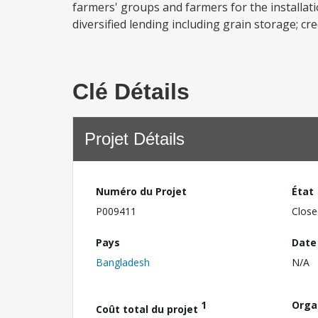
farmers' groups and farmers for the installat
diversified lending including grain storage; cr
Clé Détails
Projet Détails
Numéro du Projet
État
P009411
Close
Pays
Date
Bangladesh
N/A
1
Orga
Coût total du projet