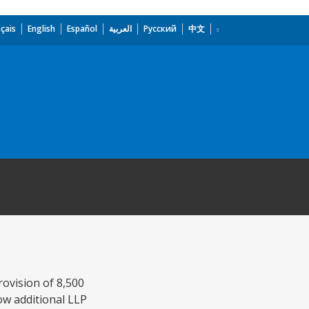
çais
English
Español
العربية
Русский
中文
rovision of 8,500
ow additional LLP