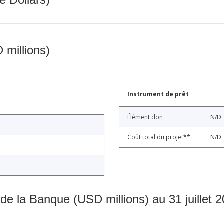
 millions)
Instrument de prêt
Élément don
N/D
Coût total du projet**
N/D
 de la Banque (USD millions) au 31 juillet 