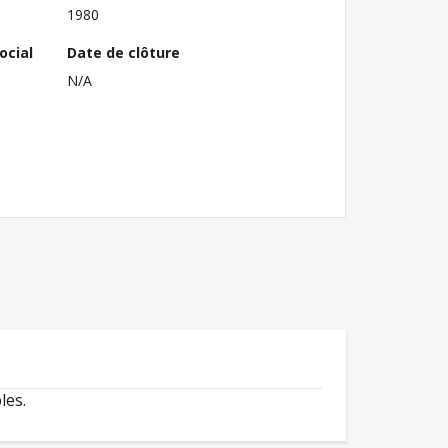
1980
ocial
Date de clôture
N/A
les.