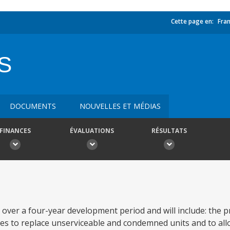
Cette page en:
Fran
S
DOCUMENTS
NOUVELLES ET MÉDIAS
FINANCES
ÉVALUATIONS
RÉSULTATS
over a four-year development period and will include: the p
es to replace unserviceable and condemned units and to all