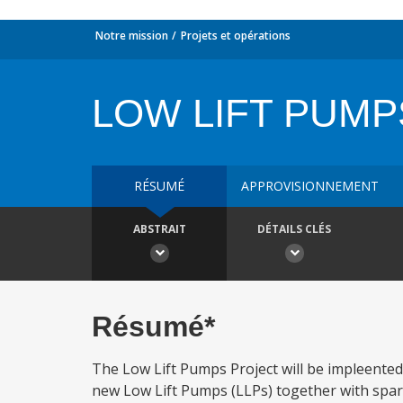
Notre mission
Projets et opérations
LOW LIFT PUMP
RÉSUMÉ
APPROVISIONNEMENT
ABSTRAIT
DÉTAILS CLÉS
Résumé*
The Low Lift Pumps Project will be impleented 
new Low Lift Pumps (LLPs) together with spar