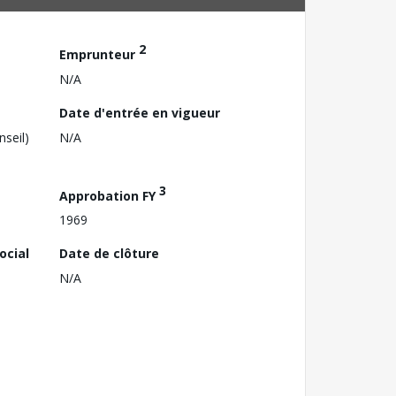
2
Emprunteur
N/A
Date d'entrée en vigueur
nseil)
N/A
3
Approbation FY
1969
ocial
Date de clôture
N/A