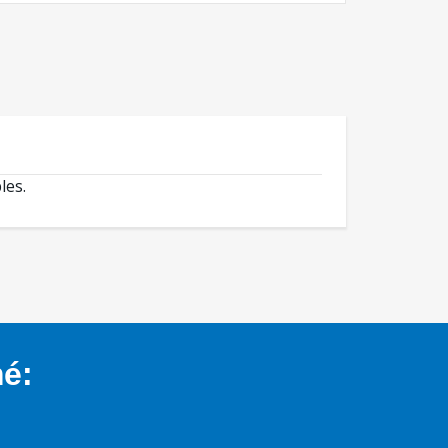
les.
mé: