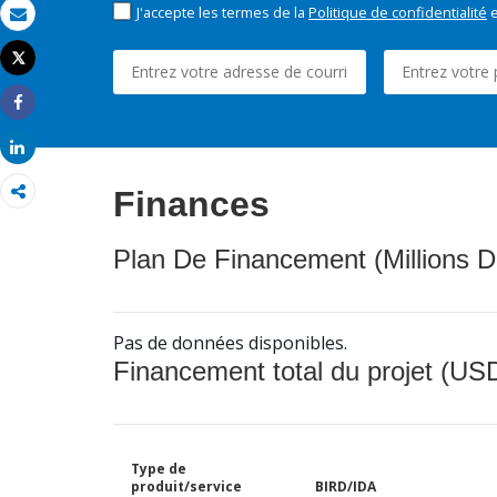
J'accepte les termes de la
Politique de confidentialité
e
Email
Tweet
Imprimer
Share
Share
Finances
Plan De Financement (Millions D
Pas de données disponibles.
Financement total du projet (USD
Type de
produit/service
BIRD/IDA