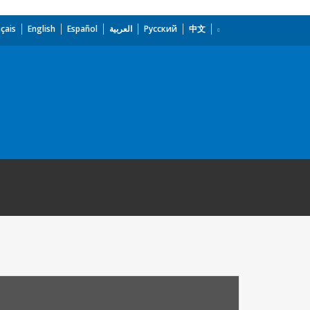
çais
English
Español
العربية
Русский
中文