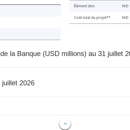
Élément don
N/D
Coût total du projet**
N/D
 de la Banque (USD millions) au 31 juillet 
 juillet 2026