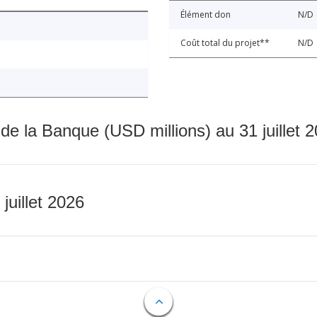
Élément don
N/D
Coût total du projet**
N/D
 de la Banque (USD millions) au 31 juillet 
 juillet 2026