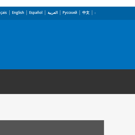
çais
English
Español
العربية
Русский
中文