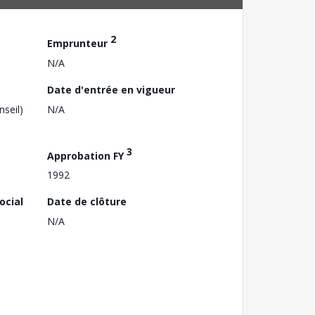
2
Emprunteur
N/A
Date d'entrée en vigueur
nseil)
N/A
3
Approbation FY
1992
ocial
Date de clôture
N/A