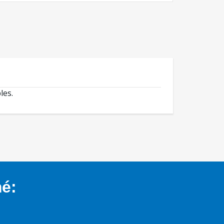
les.
mé: