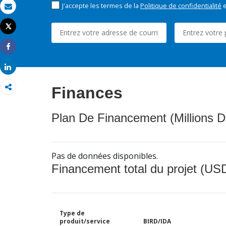
J'accepte les termes de la
Politique de confidentialité
e
Email
Tweet
Imprimer
Share
Share
Finances
Plan De Financement (Millions D
Pas de données disponibles.
Financement total du projet (USD
Type de
produit/service
BIRD/IDA