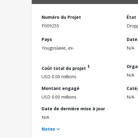
Numéro du Projet
État
P009255
Drop
Pays
Date
Yougoslavie, ex-
N/A
1
Orga
Coût total du projet
N/A
USD 0.00 millions
Montant engagé
Caté
USD 0.00 millions
N/A
Date de dernière mise à jour
N/A
Notes