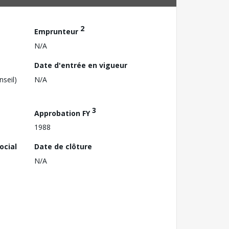
2
Emprunteur
N/A
Date d'entrée en vigueur
nseil)
N/A
3
Approbation FY
1988
ocial
Date de clôture
N/A