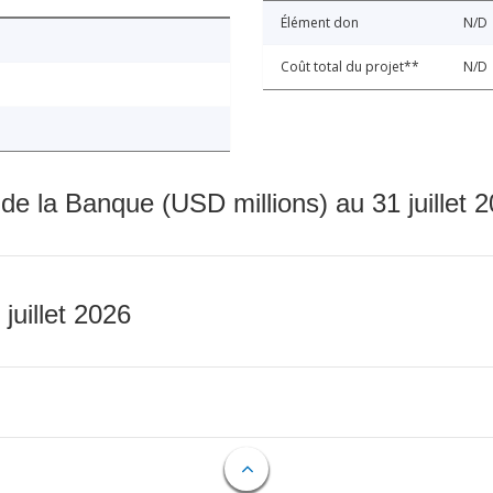
Élément don
N/D
Coût total du projet**
N/D
 de la Banque (USD millions) au 31 juillet 
 juillet 2026