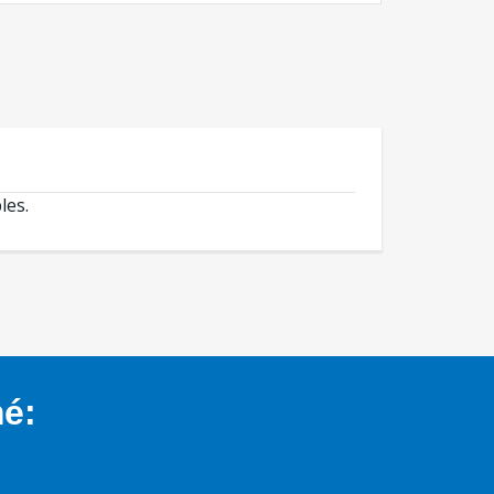
les.
mé: