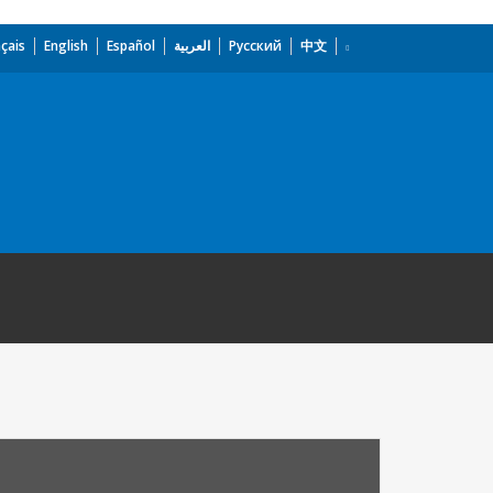
çais
English
Español
العربية
Русский
中文