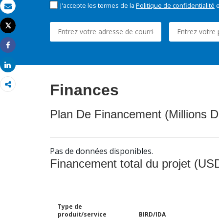
J'accepte les termes de la
Politique de confidentialité
e
Email
Tweet
Imprimer
Share
Share
Finances
Plan De Financement (Millions D
Pas de données disponibles.
Financement total du projet (USD
Type de
produit/service
BIRD/IDA