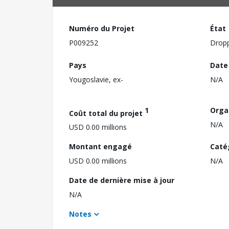
Numéro du Projet
État
P009252
Drop
Pays
Date
Yougoslavie, ex-
N/A
1
Orga
Coût total du projet
N/A
USD 0.00 millions
Montant engagé
Caté
USD 0.00 millions
N/A
Date de dernière mise à jour
N/A
Notes