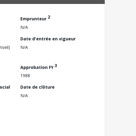
2
Emprunteur
N/A
Date d'entrée en vigueur
nseil)
N/A
3
Approbation FY
1988
ocial
Date de clôture
N/A