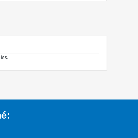
les.
mé: