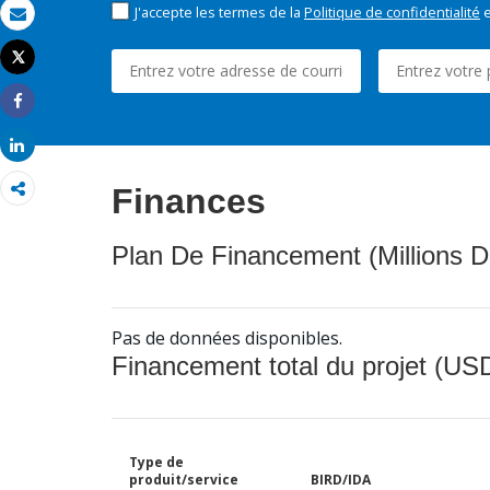
J'accepte les termes de la
Politique de confidentialité
e
Email
Tweet
Imprimer
Share
Share
Finances
Plan De Financement (Millions D
Pas de données disponibles.
Financement total du projet (USD
Type de
produit/service
BIRD/IDA