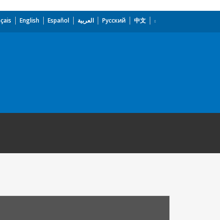
çais
English
Español
العربية
Русский
中文