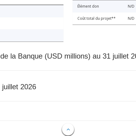
Élément don
N/D
Coût total du projet**
N/D
 de la Banque (USD millions) au 31 juillet 
 juillet 2026