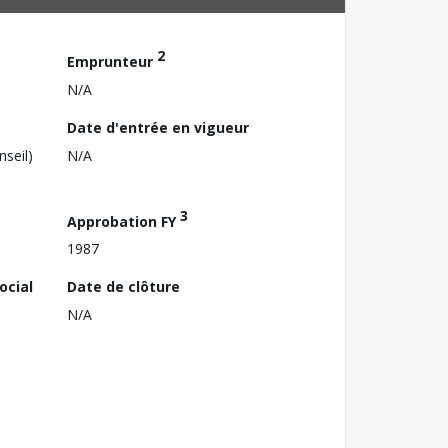
2
Emprunteur
N/A
Date d'entrée en vigueur
nseil)
N/A
3
Approbation FY
1987
ocial
Date de clôture
N/A