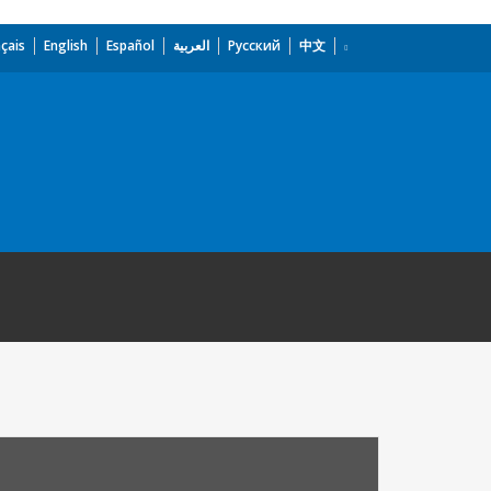
çais
English
Español
العربية
Русский
中文