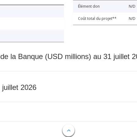
Élément don
N/D
Coût total du projet**
N/D
 de la Banque (USD millions) au 31 juillet 
 juillet 2026