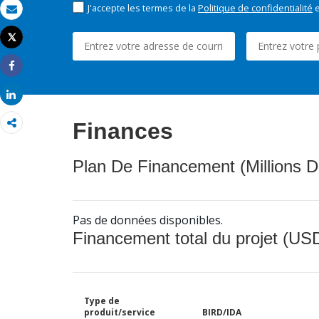
J'accepte les termes de la
Politique de confidentialité
e
Email
Tweet
Imprimer
Share
Share
Finances
Plan De Financement (Millions D
Pas de données disponibles.
Financement total du projet (USD
Type de
produit/service
BIRD/IDA