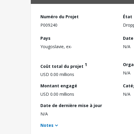
Numéro du Projet
État
P009240
Drop
Pays
Date
Yougoslavie, ex-
N/A
1
Orga
Coût total du projet
N/A
USD 0.00 millions
Montant engagé
Caté
USD 0.00 millions
N/A
Date de dernière mise à jour
N/A
Notes