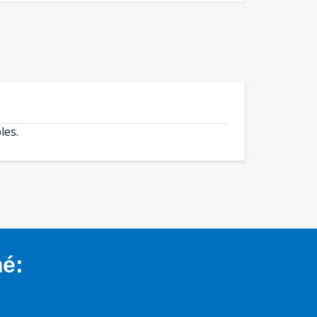
les.
mé: