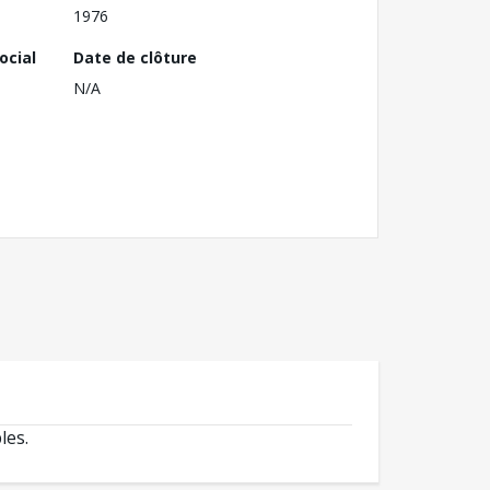
1976
ocial
Date de clôture
N/A
les.