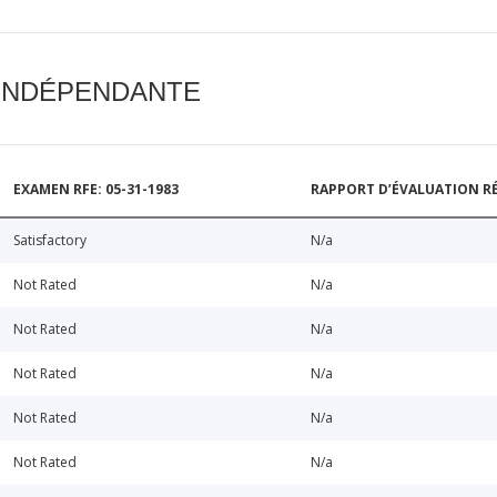
 INDÉPENDANTE
EXAMEN RFE: 05-31-1983
RAPPORT D’ÉVALUATION RÉ
Satisfactory
N/a
Not Rated
N/a
Not Rated
N/a
Not Rated
N/a
Not Rated
N/a
Not Rated
N/a