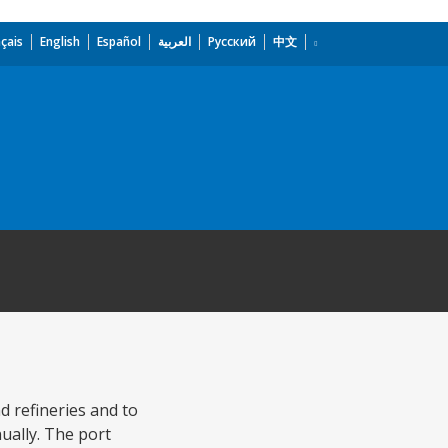
çais
English
Español
العربية
Русский
中文
d refineries and to
ually. The port