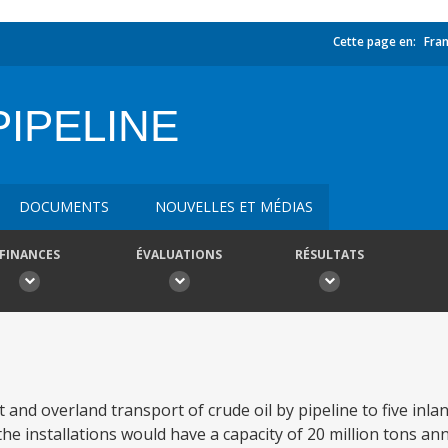
Cette page en:
Fran
PIPELINE
DOCUMENTS
NOUVELLES ET MÉDIAS
FINANCES
ÉVALUATIONS
RÉSULTATS
 and overland transport of crude oil by pipeline to five inlan
e installations would have a capacity of 20 million tons ann