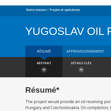
Notre mission
Projets et opérations
YUGOSLAV OIL 
RÉSUMÉ
APPROVISIONNEMENT
ABSTRAIT
DÉTAILS CLÉS
Résumé*
The project would provide an oil receiving port
Hungary and Czechoslovakia. On completion, th