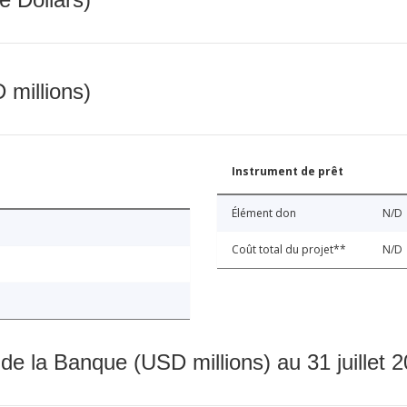
 millions)
Instrument de prêt
Élément don
N/D
Coût total du projet**
N/D
 de la Banque (USD millions) au 31 juillet 