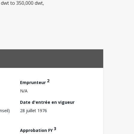
 dwt to 350,000 dwt,
2
Emprunteur
N/A
Date d'entrée en vigueur
nseil)
28 juillet 1976
3
Approbation FY