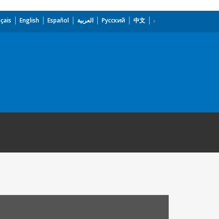
çais
English
Español
العربية
Русский
中文