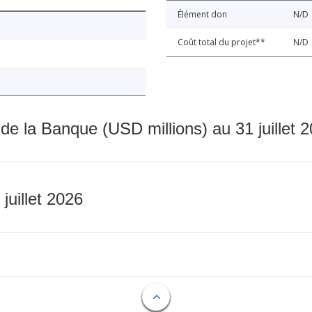
Élément don
N/D
Coût total du projet**
N/D
 de la Banque (USD millions) au 31 juillet 
 juillet 2026