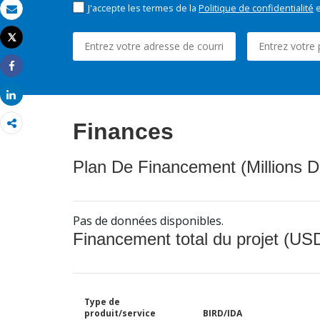
J'accepte les termes de la
Politique de confidentialité
e
Email
Tweet
Imprimer
Share
Share
Finances
Plan De Financement (Millions D
Pas de données disponibles.
Financement total du projet (USD
Type de
produit/service
BIRD/IDA