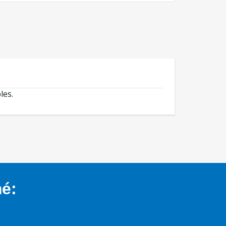
les.
mé: