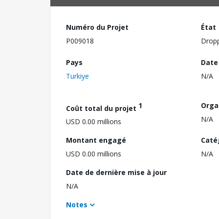
Numéro du Projet
État
P009018
Drop
Pays
Date
Turkiye
N/A
1
Orga
Coût total du projet
N/A
USD 0.00 millions
Montant engagé
Caté
USD 0.00 millions
N/A
Date de dernière mise à jour
N/A
Notes