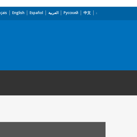
çais
English
Español
العربية
Русский
中文