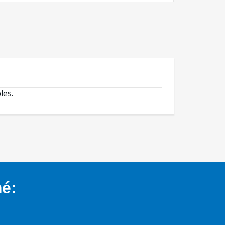
les.
mé: