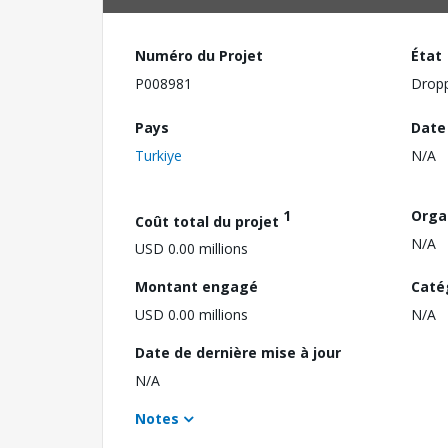
Numéro du Projet
État
P008981
Drop
Pays
Date
Turkiye
N/A
1
Orga
Coût total du projet
N/A
USD 0.00 millions
Montant engagé
Caté
USD 0.00 millions
N/A
Date de dernière mise à jour
N/A
Notes