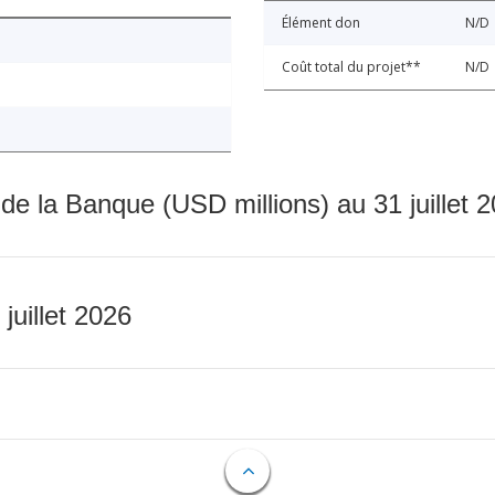
Élément don
N/D
Coût total du projet**
N/D
 de la Banque (USD millions) au 31 juillet 
 juillet 2026