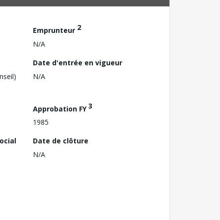
2
Emprunteur
N/A
Date d'entrée en vigueur
nseil)
N/A
3
Approbation FY
1985
ocial
Date de clôture
N/A