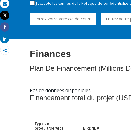
J'accepte les termes de la
Politique de confidentialité
e
Email
Tweet
Imprimer
Share
Share
Finances
Plan De Financement (Millions D
Pas de données disponibles.
Financement total du projet (USD
Type de
produit/service
BIRD/IDA