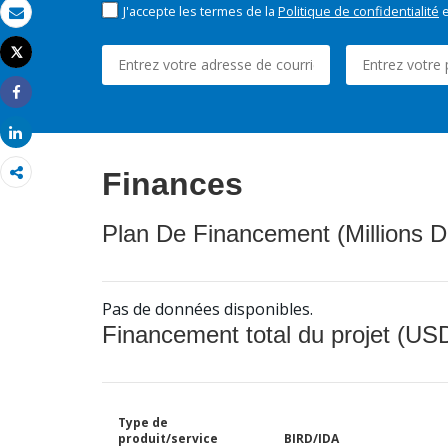
J'accepte les termes de la
Politique de confidentialité
e
Email
Tweet
Imprimer
Share
Share
Finances
Plan De Financement (Millions D
Pas de données disponibles.
Financement total du projet (USD
Type de
produit/service
BIRD/IDA