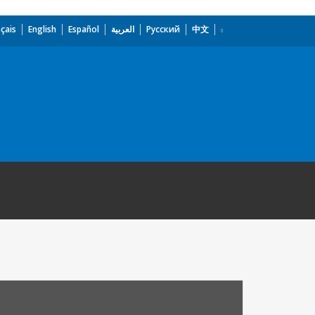
çais
English
Español
العربية
Русский
中文