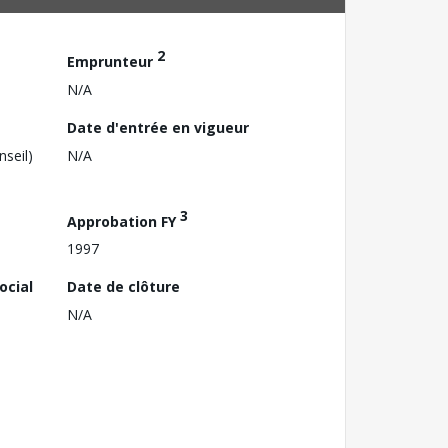
2
Emprunteur
N/A
Date d'entrée en vigueur
nseil)
N/A
3
Approbation FY
1997
ocial
Date de clôture
N/A