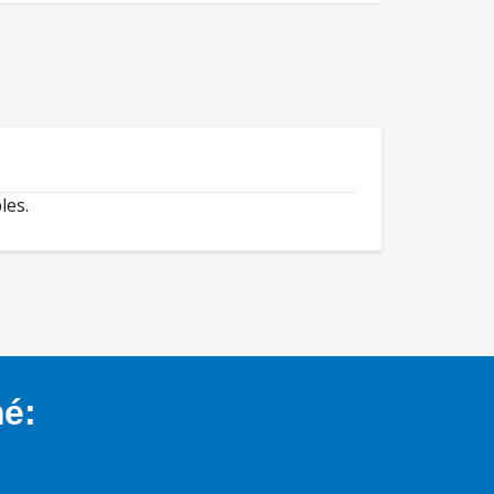
les.
mé: