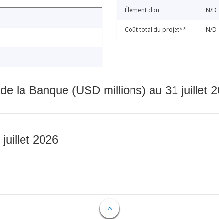
Élément don
N/D
Coût total du projet**
N/D
 de la Banque (USD millions) au 31 juillet 
 juillet 2026