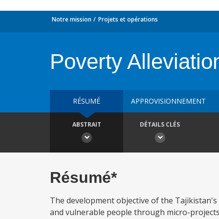
Notre mission
Projets et opérations
Poverty Alleviatio
RÉSUMÉ
APPROVISIONNEMENT
ABSTRAIT
DÉTAILS CLÉS
Résumé*
The development objective of the Tajikistan's 
and vulnerable people through micro-project