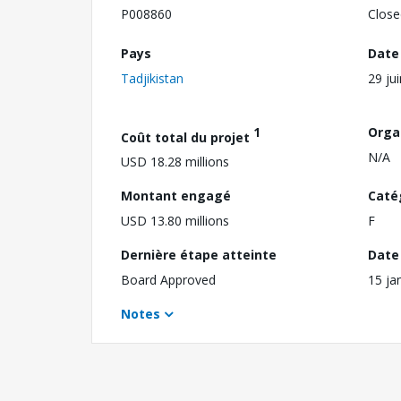
P008860
Close
Pays
Date
Tadjikistan
29 ju
1
Orga
Coût total du projet
N/A
USD 18.28 millions
Montant engagé
Caté
USD 13.80 millions
F
Dernière étape atteinte
Date 
Board Approved
15 ja
Notes