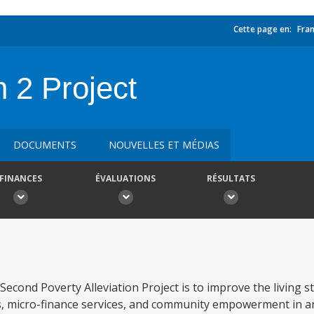
Cette page en:
Fran
n 2 Project
DOCUMENTS
NOUVELLES ET MÉDIAS
FINANCES
ÉVALUATIONS
RÉSULTATS
Second Poverty Alleviation Project is to improve the living 
s, micro-finance services, and community empowerment in a