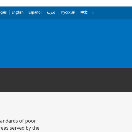
çais
English
Español
العربية
Русский
中文
standards of poor
reas served by the