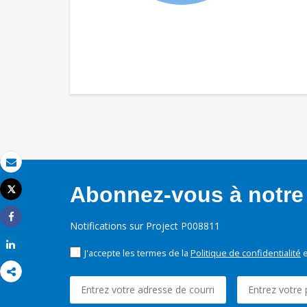
Email
Abonnez-vous à notre 
Tweet
Imprimer
Notifications sur Project P008811
Share
Share
J'accepte les termes de la
Politique de confidentialité
e