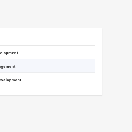
evelopment
nagement
Development