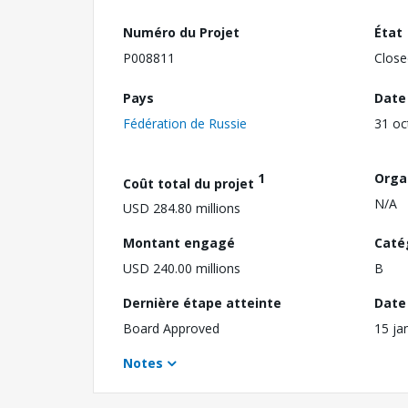
Numéro du Projet
État
P008811
Close
Pays
Date
Fédération de Russie
31 oc
1
Orga
Coût total du projet
N/A
USD 284.80 millions
Montant engagé
Caté
USD 240.00 millions
B
Dernière étape atteinte
Date 
Board Approved
15 ja
Notes