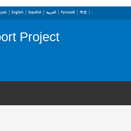
çais
English
Español
العربية
Русский
中文
ort Project