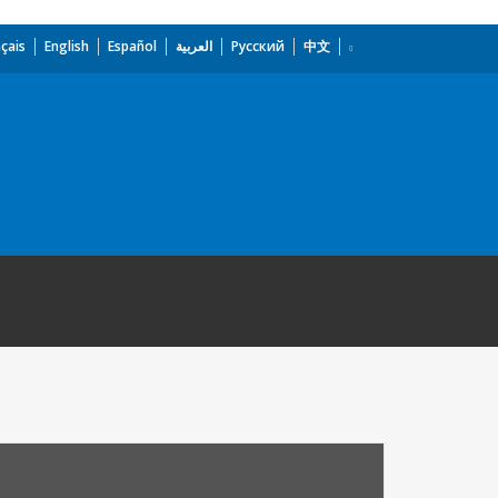
çais
English
Español
العربية
Русский
中文