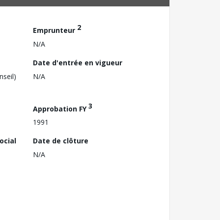
2
Emprunteur
N/A
Date d'entrée en vigueur
nseil)
N/A
3
Approbation FY
1991
ocial
Date de clôture
N/A