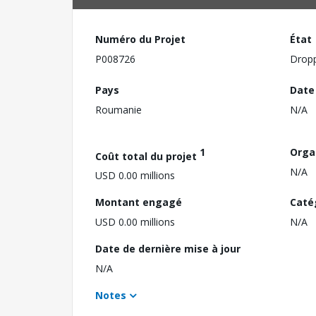
Numéro du Projet
État
P008726
Drop
Pays
Date
Roumanie
N/A
1
Orga
Coût total du projet
N/A
USD 0.00 millions
Montant engagé
Caté
USD 0.00 millions
N/A
Date de dernière mise à jour
N/A
Notes