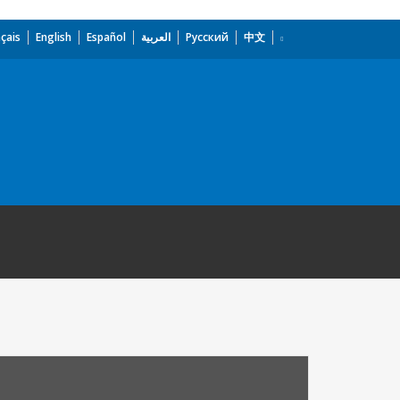
çais
English
Español
العربية
Русский
中文