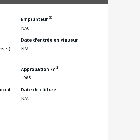
2
Emprunteur
N/A
Date d'entrée en vigueur
nseil)
N/A
3
Approbation FY
1985
ocial
Date de clôture
N/A