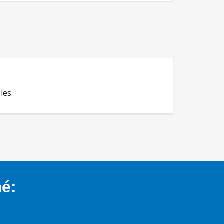
les.
mé: