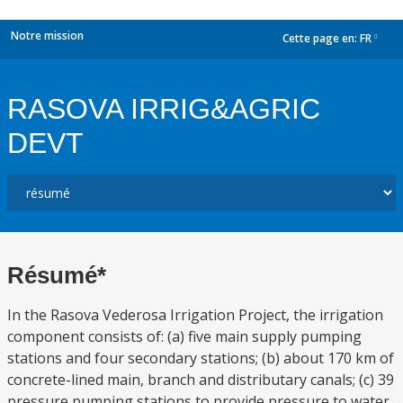
Notre mission
Cette page en:
FR
dropdown
RASOVA IRRIG&AGRIC
DEVT
Résumé*
In the Rasova Vederosa Irrigation Project, the irrigation
component consists of: (a) five main supply pumping
stations and four secondary stations; (b) about 170 km of
concrete-lined main, branch and distributary canals; (c) 39
pressure pumping stations to provide pressure to water