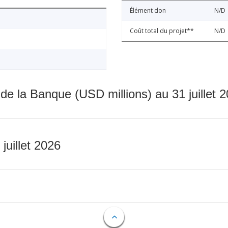
Élément don
N/D
Coût total du projet**
N/D
 de la Banque (USD millions) au 31 juillet 
 juillet 2026