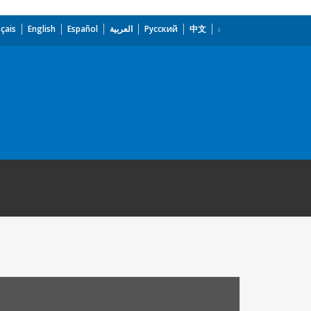
çais
English
Español
العربية
Русский
中文