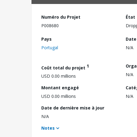
Numéro du Projet
État
P008680
Drop
Pays
Date
Portugal
N/A
1
Orga
Coût total du projet
N/A
USD 0.00 millions
Montant engagé
Caté
USD 0.00 millions
N/A
Date de dernière mise à jour
N/A
Notes