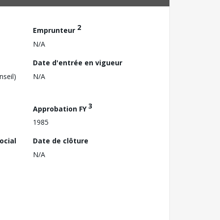
2
Emprunteur
N/A
Date d'entrée en vigueur
nseil)
N/A
3
Approbation FY
1985
ocial
Date de clôture
N/A