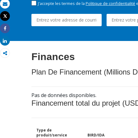
J'accepte les termes de la
Politique de confidentialité
e
Email
Tweet
Imprimer
Share
Share
Finances
Plan De Financement (Millions D
Pas de données disponibles.
Financement total du projet (USD
Type de
produit/service
BIRD/IDA