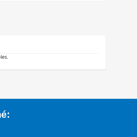
les.
mé: