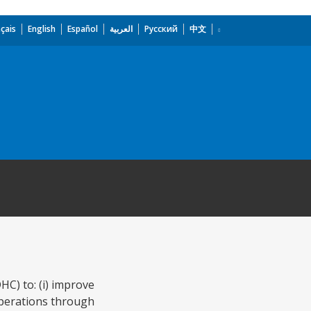
çais
English
Español
العربية
Русский
中文
HC) to: (i) improve
y operations through