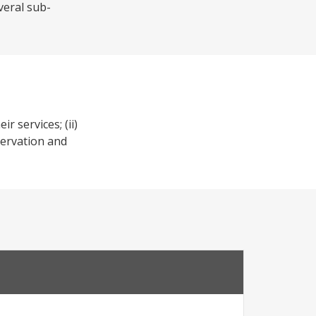
veral sub-
r services; (ii)
servation and