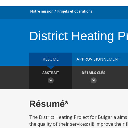
Notre mission
Projets et opérations
District Heating P
RÉSUMÉ
APPROVISIONNEMENT
ABSTRAIT
DÉTAILS CLÉS
Résumé*
The District Heating Project for Bulgaria aims
the quality of their services; (ii) improve their