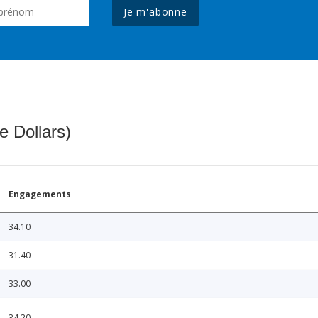
Je m'abonne
e Dollars)
Engagements
34.10
31.40
33.00
34.20