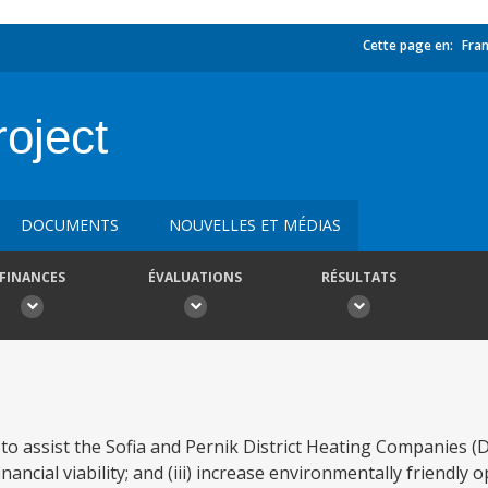
Cette page en:
Fran
roject
DOCUMENTS
NOUVELLES ET MÉDIAS
FINANCES
ÉVALUATIONS
RÉSULTATS
 to assist the Sofia and Pernik District Heating Companies (D
 financial viability; and (iii) increase environmentally friendl