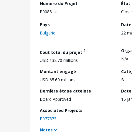
Numéro du Projet
État
P008314
Close
Pays
Date
Bulgarie
22 m
1
Orga
Coût total du projet
N/A
USD 132.70 millions
Montant engagé
Caté
USD 65.60 millions
B
Dernière étape atteinte
Date 
Board Approved
15 ja
Associated Projects
P077575
Notes