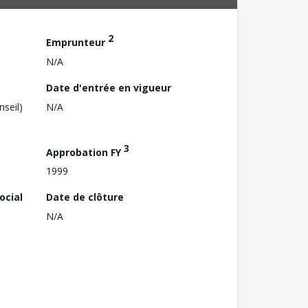
2
Emprunteur
N/A
Date d'entrée en vigueur
nseil)
N/A
3
Approbation FY
1999
ocial
Date de clôture
N/A