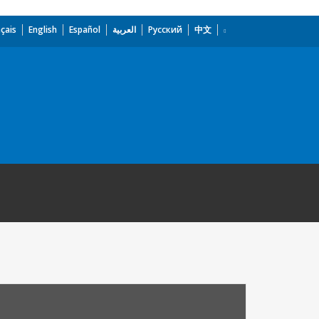
çais
English
Español
العربية
Русский
中文