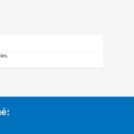
les.
mé: