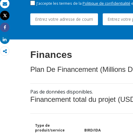
J'accepte les termes de la
Politique de confidentialité
e
Email
Tweet
Imprimer
Share
Share
Finances
Plan De Financement (Millions D
Pas de données disponibles.
Financement total du projet (USD
Type de
produit/service
BIRD/IDA