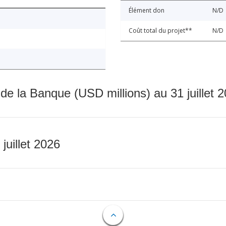
Élément don
N/D
Coût total du projet**
N/D
 de la Banque (USD millions) au 31 juillet 
 juillet 2026