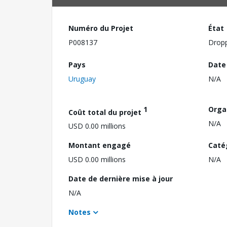
Numéro du Projet
État
P008137
Drop
Pays
Date
Uruguay
N/A
1
Orga
Coût total du projet
N/A
USD 0.00 millions
Montant engagé
Caté
USD 0.00 millions
N/A
Date de dernière mise à jour
N/A
Notes