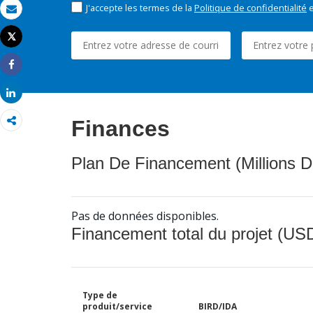
J'accepte les termes de la
Politique de confidentialité
e
Email
Tweet
Imprimer
Share
Share
Finances
Plan De Financement (Millions D
Pas de données disponibles.
Financement total du projet (USD
Type de
produit/service
BIRD/IDA