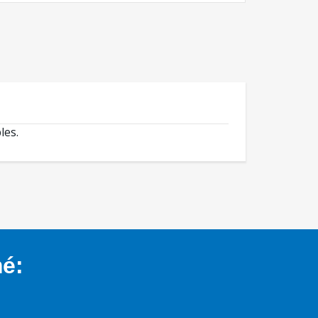
les.
mé: