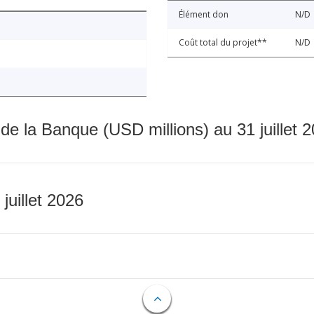
Élément don
N/D
Coût total du projet**
N/D
 de la Banque (USD millions) au 31 juillet 
 juillet 2026