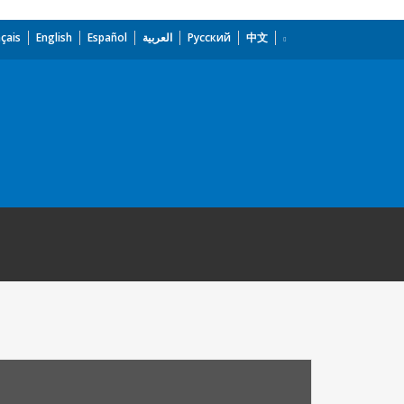
çais
English
Español
العربية
Русский
中文