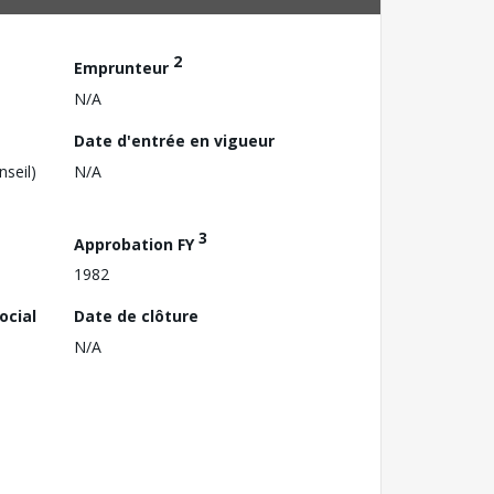
2
Emprunteur
N/A
Date d'entrée en vigueur
nseil)
N/A
3
Approbation FY
1982
ocial
Date de clôture
N/A