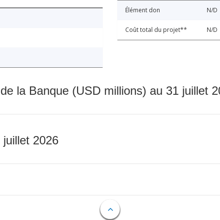
Élément don
N/D
Coût total du projet**
N/D
 de la Banque (USD millions) au 31 juillet 
 juillet 2026