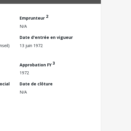
2
Emprunteur
N/A
Date d'entrée en vigueur
nseil)
13 juin 1972
3
Approbation FY
1972
ocial
Date de clôture
N/A