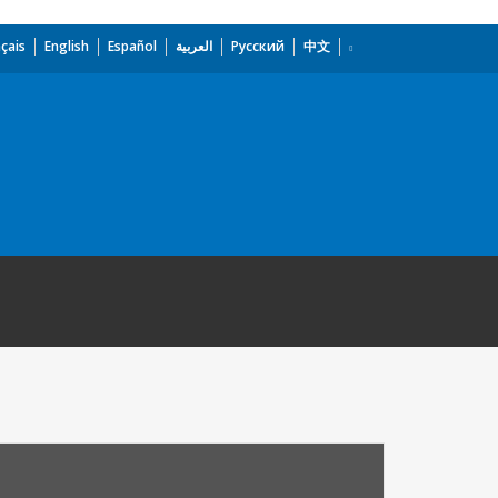
çais
English
Español
العربية
Русский
中文