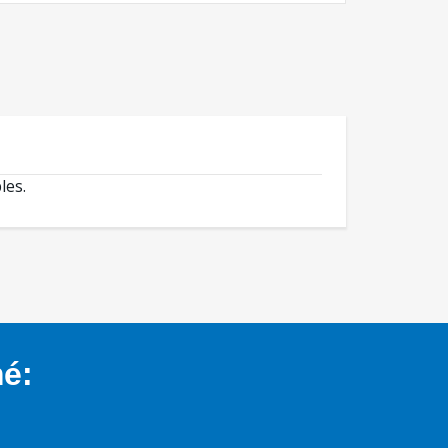
les.
mé: