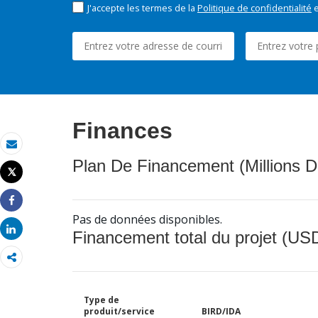
J'accepte les termes de la
Politique de confidentialité
e
Finances
Email
Plan De Financement (Millions D
Tweet
Imprimer
Share
Pas de données disponibles.
Share
Financement total du projet (USD
Type de
produit/service
BIRD/IDA