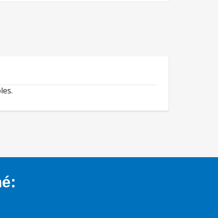
les.
mé: