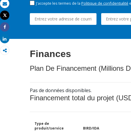
J'accepte les termes de la
Politique de confidentialité
e
Email
Tweet
Imprimer
Share
Share
Finances
Plan De Financement (Millions D
Pas de données disponibles.
Financement total du projet (USD
Type de
produit/service
BIRD/IDA