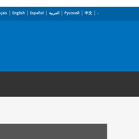
çais
English
Español
العربية
Русский
中文