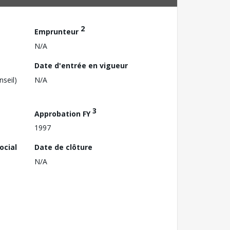
2
Emprunteur
N/A
Date d'entrée en vigueur
nseil)
N/A
3
Approbation FY
1997
ocial
Date de clôture
N/A