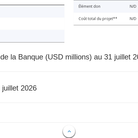
Élément don
N/D
Coût total du projet**
N/D
 de la Banque (USD millions) au 31 juillet 
 juillet 2026