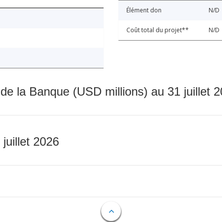
Élément don
N/D
Coût total du projet**
N/D
 de la Banque (USD millions) au 31 juillet 
 juillet 2026