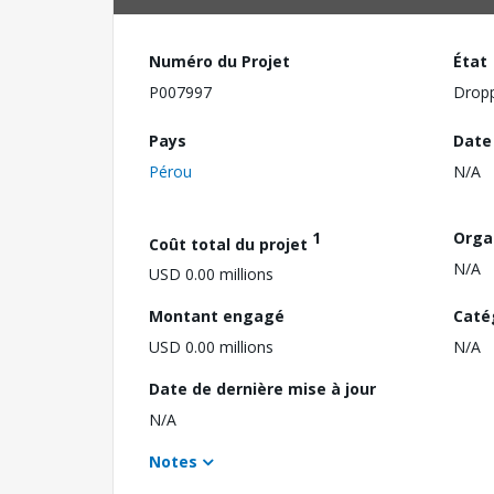
Numéro du Projet
État
P007997
Drop
Pays
Date
Pérou
N/A
1
Orga
Coût total du projet
N/A
USD 0.00 millions
Montant engagé
Caté
USD 0.00 millions
N/A
Date de dernière mise à jour
N/A
Notes