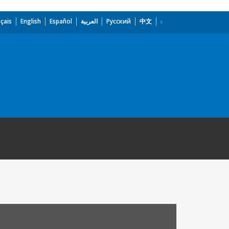
çais
English
Español
العربية
Русский
中文