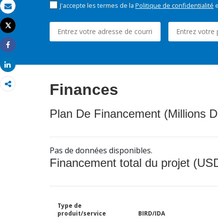
J'accepte les termes de la
Politique de confidentialité
e
Email
Tweet
Imprimer
Share
Share
Finances
Plan De Financement (Millions D
Pas de données disponibles.
Financement total du projet (USD
Type de
produit/service
BIRD/IDA