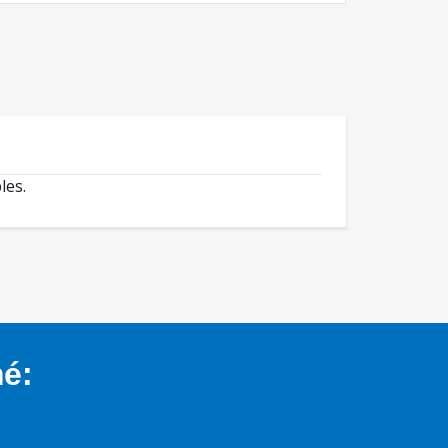
les.
mé: