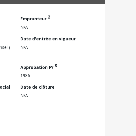
2
Emprunteur
N/A
Date d'entrée en vigueur
nseil)
N/A
3
Approbation FY
1986
ocial
Date de clôture
N/A