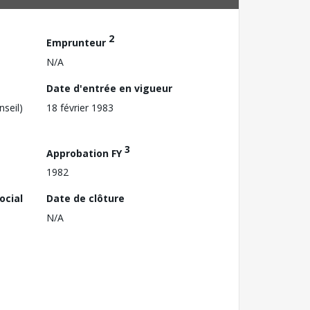
2
Emprunteur
N/A
Date d'entrée en vigueur
nseil)
18 février 1983
3
Approbation FY
1982
ocial
Date de clôture
N/A