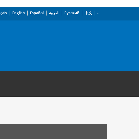
çais
English
Español
العربية
Русский
中文