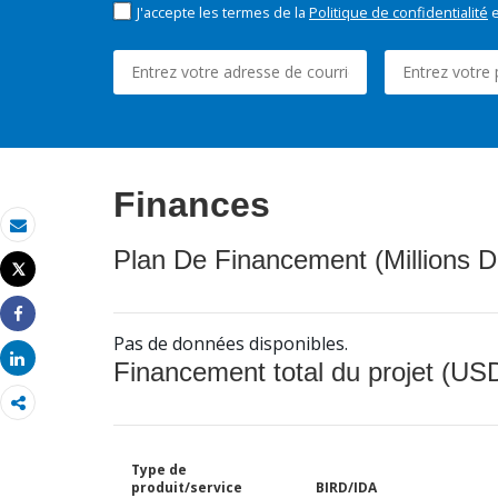
J'accepte les termes de la
Politique de confidentialité
e
Finances
Email
Plan De Financement (Millions D
Tweet
Imprimer
Share
Pas de données disponibles.
Share
Financement total du projet (USD
Type de
produit/service
BIRD/IDA