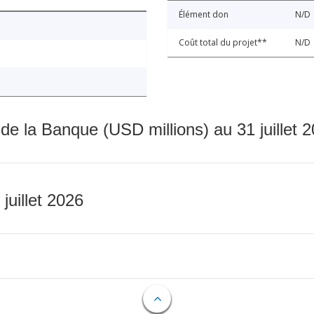
Élément don
N/D
Coût total du projet**
N/D
 de la Banque (USD millions) au 31 juillet 
 juillet 2026