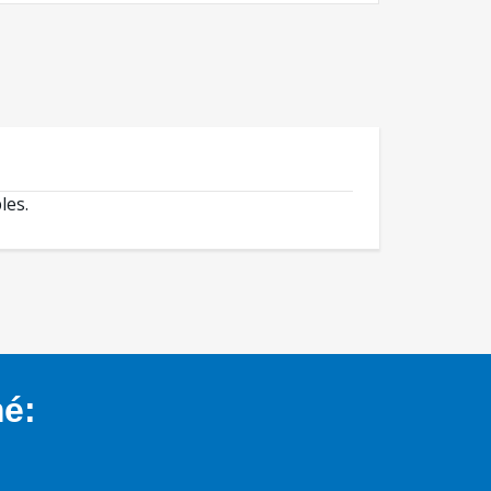
les.
mé: