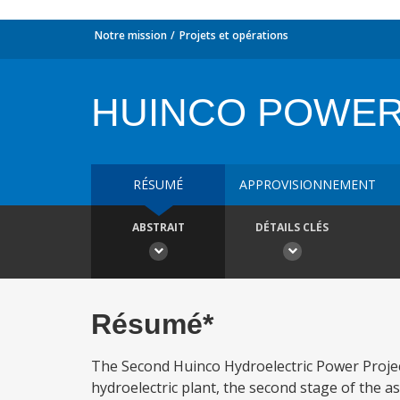
Notre mission
Projets et opérations
HUINCO POWER 
RÉSUMÉ
APPROVISIONNEMENT
ABSTRAIT
DÉTAILS CLÉS
Résumé*
The Second Huinco Hydroelectric Power Project
hydroelectric plant, the second stage of the 