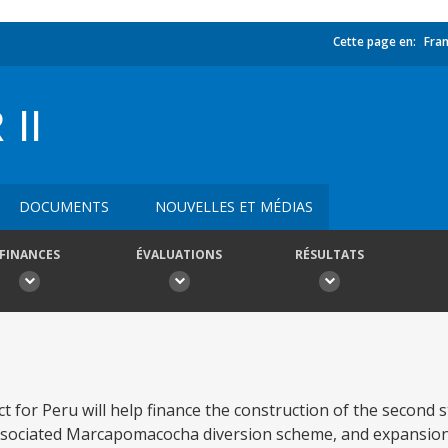
Cette page en:
Fran
II
DOCUMENTS
NOUVELLES ET MÉDIAS
FINANCES
ÉVALUATIONS
RÉSULTATS
 for Peru will help finance the construction of the second 
associated Marcapomacocha diversion scheme, and expansion o