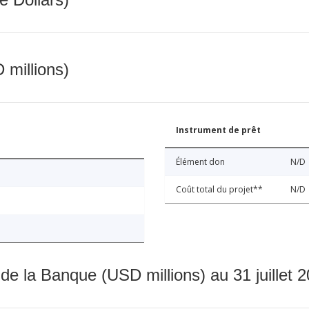
 millions)
Instrument de prêt
Élément don
N/D
Coût total du projet**
N/D
 de la Banque (USD millions) au 31 juillet 