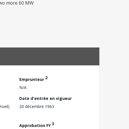
f two more 60 MW
2
Emprunteur
N/A
Date d'entrée en vigueur
nseil)
20 décembre 1963
3
Approbation FY