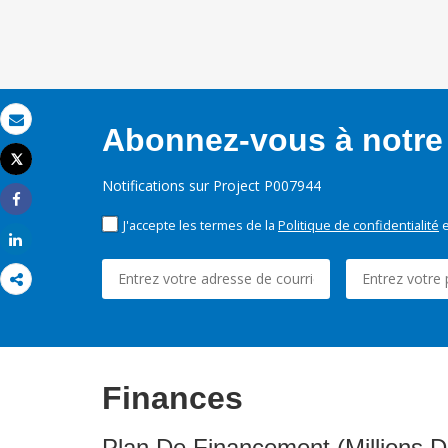
Abonnez-vous à notre 
Email
Tweet
Imprimer
Notifications sur Project P007944
Share
J'accepte les termes de la
Politique de confidentialité
e
Share
Finances
Plan De Financement (Millions D