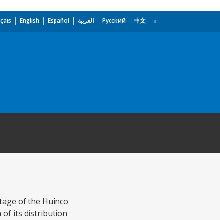
çais
English
Español
العربية
Русский
中文
stage of the Huinco
f its distribution