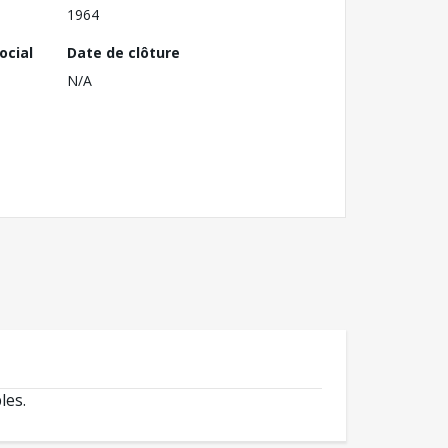
1964
ocial
Date de clôture
N/A
les.