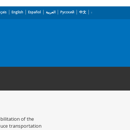
çais
English
Español
العربية
Русский
中文
ilitation of the
educe transportation