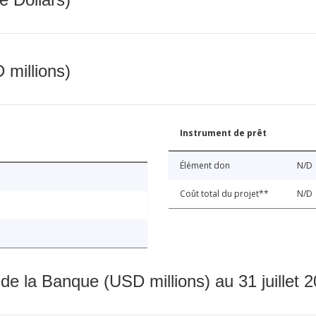
 millions)
Instrument de prêt
Élément don
N/D
Coût total du projet**
N/D
 de la Banque (USD millions) au 31 juillet 