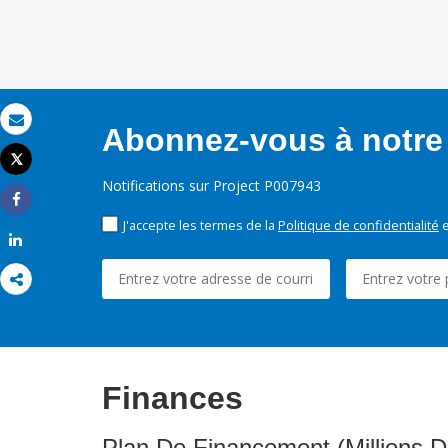
Abonnez-vous à notre 
Email
Tweet
Imprimer
Notifications sur Project P007943
Share
J'accepte les termes de la
Politique de confidentialité
e
Share
Finances
Plan De Financement (Millions D