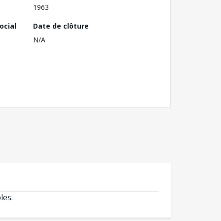
1963
ocial
Date de clôture
N/A
les.