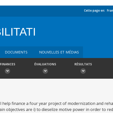
Cette page en:
Fran
LITATI
DOCUMENTS
NOUVELLES ET MÉDIAS
FINANCES
ÉVALUATIONS
RÉSULTATS
l help finance a four year project of modernization and rehab
n objectives are i) to dieselize motive power in order to r