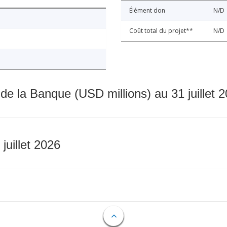
Élément don
N/D
Coût total du projet**
N/D
 de la Banque (USD millions) au 31 juillet 
 juillet 2026