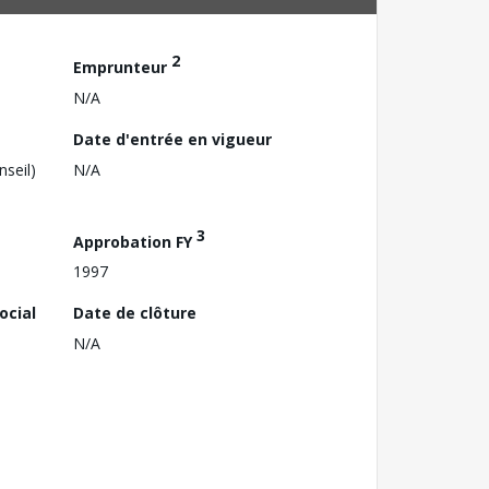
2
Emprunteur
N/A
Date d'entrée en vigueur
nseil)
N/A
3
Approbation FY
1997
ocial
Date de clôture
N/A