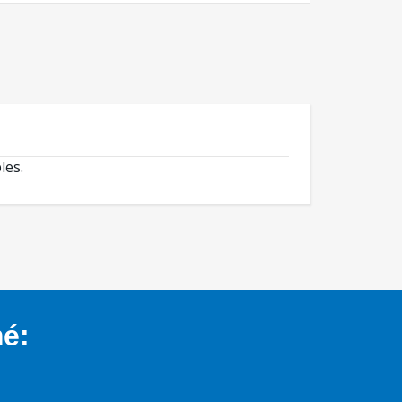
les.
mé: