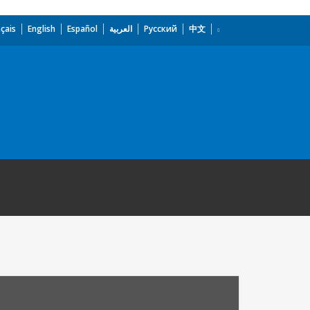
çais
English
Español
العربية
Русский
中文