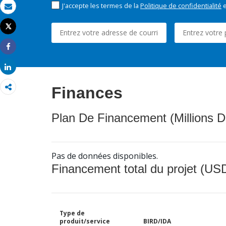
J'accepte les termes de la
Politique de confidentialité
e
Email
Tweet
Imprimer
Share
Share
Finances
Plan De Financement (Millions D
Pas de données disponibles.
Financement total du projet (USD
Type de
produit/service
BIRD/IDA