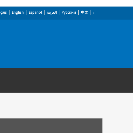
çais
English
Español
العربية
Русский
中文