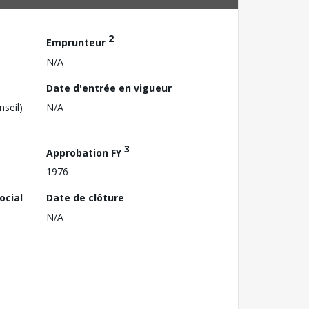
2
Emprunteur
N/A
Date d'entrée en vigueur
nseil)
N/A
3
Approbation FY
1976
ocial
Date de clôture
N/A