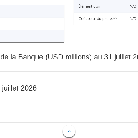
Élément don
N/D
Coût total du projet**
N/D
 de la Banque (USD millions) au 31 juillet 
 juillet 2026