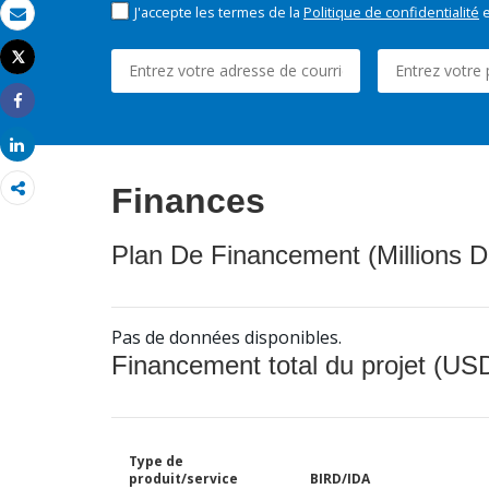
J'accepte les termes de la
Politique de confidentialité
e
Email
Tweet
Imprimer
Share
Share
Finances
Plan De Financement (Millions D
Pas de données disponibles.
Financement total du projet (USD
Type de
produit/service
BIRD/IDA