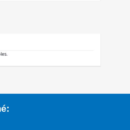
les.
mé: