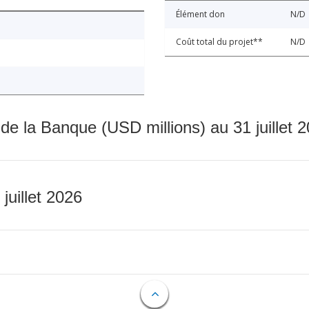
Élément don
N/D
Coût total du projet**
N/D
 de la Banque (USD millions) au 31 juillet 
 juillet 2026