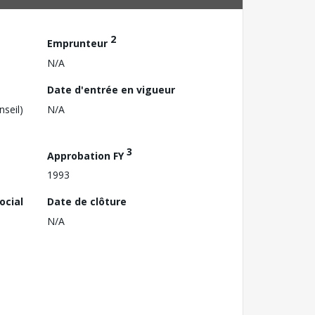
2
Emprunteur
N/A
Date d'entrée en vigueur
nseil)
N/A
3
Approbation FY
1993
ocial
Date de clôture
N/A