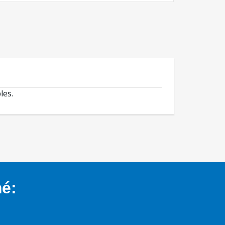
les.
mé: