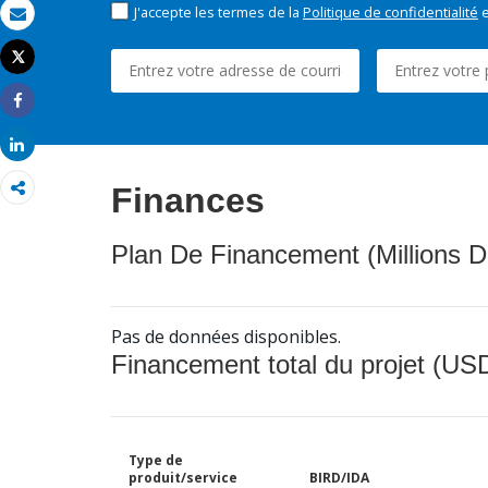
J'accepte les termes de la
Politique de confidentialité
e
Email
Tweet
Imprimer
Share
Share
Finances
Plan De Financement (Millions D
Pas de données disponibles.
Financement total du projet (USD
Type de
produit/service
BIRD/IDA