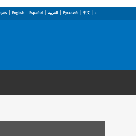
çais
English
Español
العربية
Русский
中文