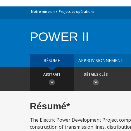
Notre mission
Projets et opérations
POWER II
RÉSUMÉ
APPROVISIONNEMENT
ABSTRAIT
DÉTAILS CLÉS
Résumé*
The Electric Power Development Project compon
construction of transmission lines, distributio