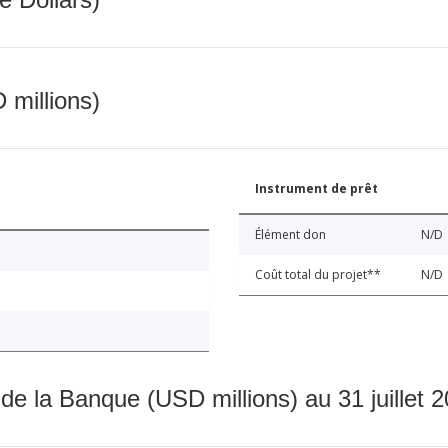
 millions)
Instrument de prêt
Élément don
N/D
Coût total du projet**
N/D
 de la Banque (USD millions) au 31 juillet 