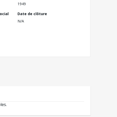
1949
ocial
Date de clôture
N/A
les.