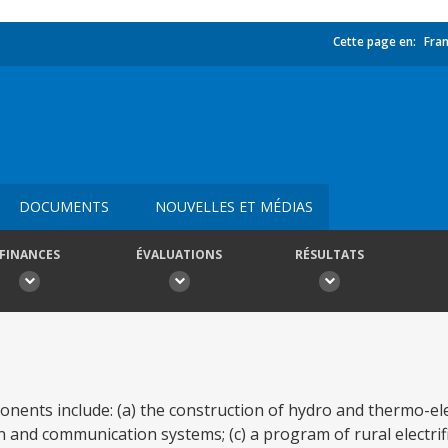
Cette page en:
Fran
DOCUMENTS
NOUVELLES ET MÉDIAS
FINANCES
ÉVALUATIONS
RÉSULTATS
ents include: (a) the construction of hydro and thermo-elect
n and communication systems; (c) a program of rural electrifi