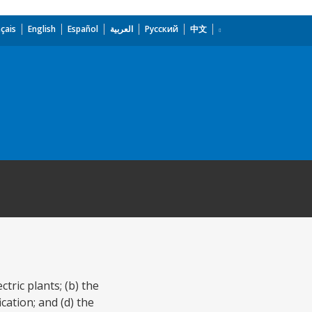
çais
English
Español
العربية
Русский
中文
ric plants; (b) the
cation; and (d) the