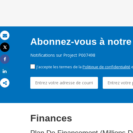
Abonnez-vous à notre 
Email
Tweet
Imprimer
Notifications sur Project P007498
Share
J'accepte les termes de la
Politique de confidentialité
e
Share
Finances
Plan De Financement (Millions D