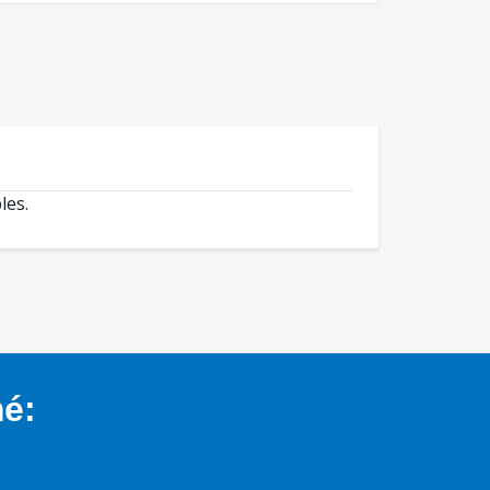
les.
mé: