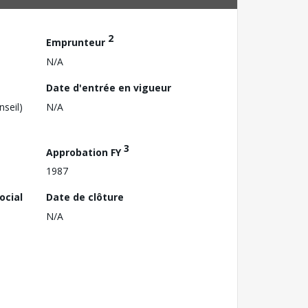
2
Emprunteur
N/A
Date d'entrée en vigueur
nseil)
N/A
3
Approbation FY
1987
ocial
Date de clôture
N/A