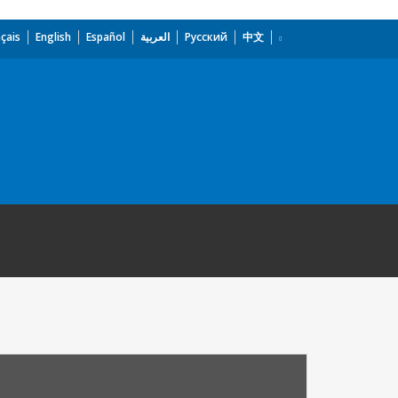
çais
English
Español
العربية
Русский
中文