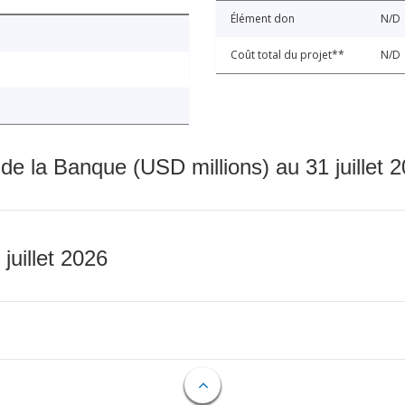
Élément don
N/D
Coût total du projet**
N/D
 de la Banque (USD millions) au 31 juillet 
 juillet 2026