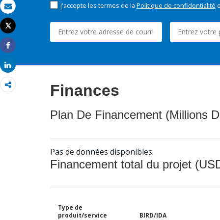
J'accepte les termes de la
Politique de confidentialité
e
Email
Tweet
Imprimer
Share
Share
Finances
Plan De Financement (Millions D
Pas de données disponibles.
Financement total du projet (USD
Type de
produit/service
BIRD/IDA