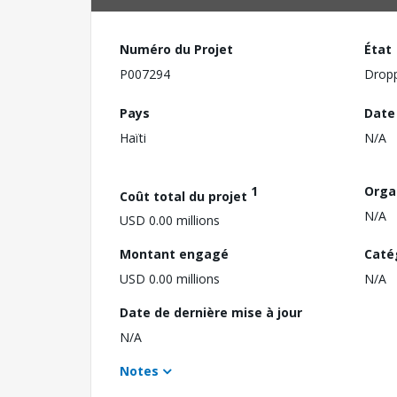
Numéro du Projet
État
P007294
Drop
Pays
Date
Haïti
N/A
1
Orga
Coût total du projet
N/A
USD 0.00 millions
Montant engagé
Caté
USD 0.00 millions
N/A
Date de dernière mise à jour
N/A
Notes