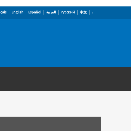
çais
English
Español
العربية
Русский
中文