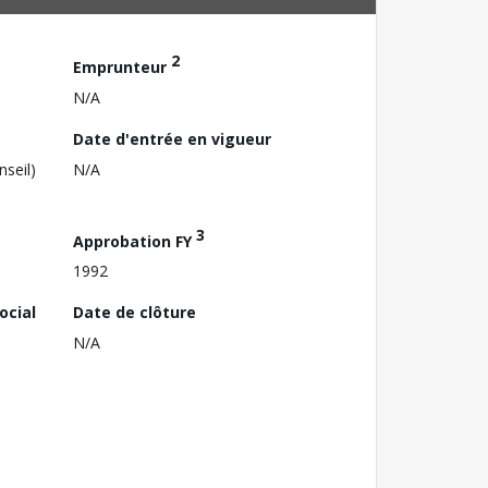
2
Emprunteur
N/A
Date d'entrée en vigueur
nseil)
N/A
3
Approbation FY
1992
ocial
Date de clôture
N/A