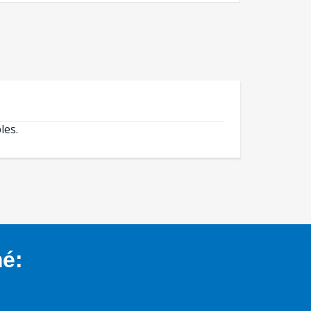
les.
mé: