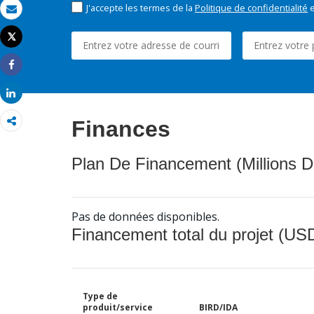
J'accepte les termes de la
Politique de confidentialité
e
Email
Tweet
Imprimer
Share
Share
Finances
Plan De Financement (Millions D
Pas de données disponibles.
Financement total du projet (USD
Type de
produit/service
BIRD/IDA