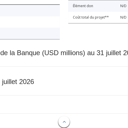
Élément don
N/D
Coût total du projet**
N/D
 de la Banque (USD millions) au 31 juillet 
 juillet 2026