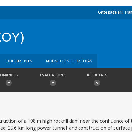
Cette page en:
Fran
XOY)
DOCUMENTS
NOUVELLES ET MÉDIAS
FINANCES
ÉVALUATIONS
RÉSULTATS
truction of a 108 m high rockfill dam near the confluence of
lined, 25.6 km long power tunnel; and construction of surfa