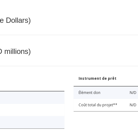
e Dollars)
 millions)
Instrument de prêt
Élément don
N/D
Coût total du projet**
N/D