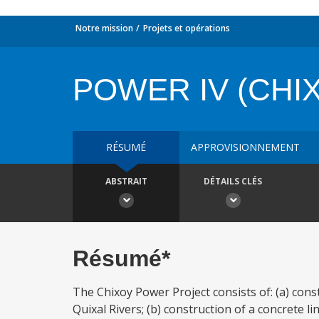
Notre mission
Projets et opérations
POWER IV (CHI
RÉSUMÉ
APPROVISIONNEMENT
ABSTRAIT
DÉTAILS CLÉS
Résumé*
The Chixoy Power Project consists of: (a) cons
Quixal Rivers; (b) construction of a concrete 