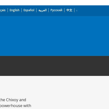
çais
English
Español
العربية
Русский
中文
 the Chixoy and
ce powerhouse with