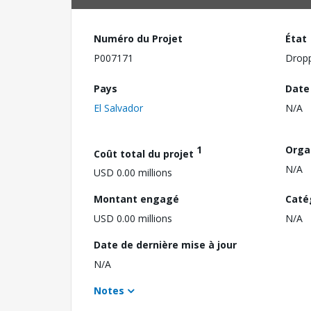
Numéro du Projet
État
P007171
Drop
Pays
Date
El Salvador
N/A
1
Orga
Coût total du projet
N/A
USD 0.00 millions
Montant engagé
Caté
USD 0.00 millions
N/A
Date de dernière mise à jour
N/A
Notes