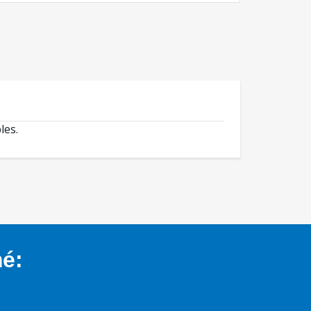
les.
mé: