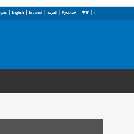
çais
English
Español
العربية
Русский
中文