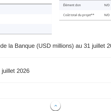
Élément don
N/D
Coût total du projet**
N/D
 de la Banque (USD millions) au 31 juillet 
 juillet 2026