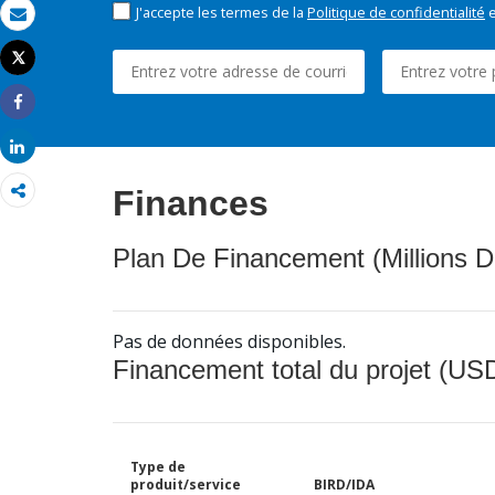
J'accepte les termes de la
Politique de confidentialité
e
Email
Tweet
Imprimer
Share
Share
Finances
Plan De Financement (Millions D
Pas de données disponibles.
Financement total du projet (USD
Type de
produit/service
BIRD/IDA