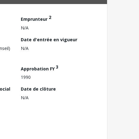
2
Emprunteur
N/A
Date d'entrée en vigueur
nseil)
N/A
3
Approbation FY
1990
ocial
Date de clôture
N/A