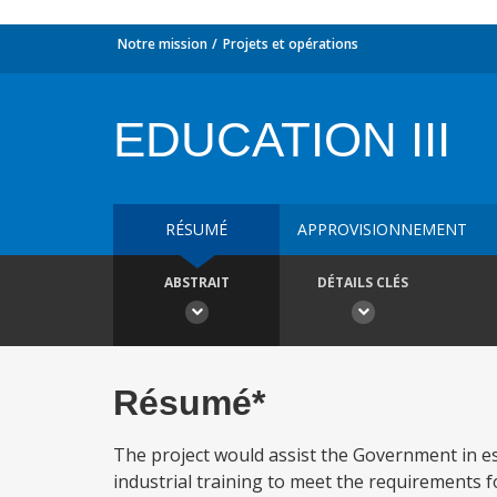
Notre mission
Projets et opérations
EDUCATION III
RÉSUMÉ
APPROVISIONNEMENT
ABSTRAIT
DÉTAILS CLÉS
Résumé*
The project would assist the Government in es
industrial training to meet the requirements 