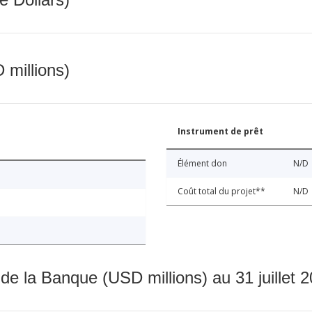
 millions)
Instrument de prêt
Élément don
N/D
Coût total du projet**
N/D
 de la Banque (USD millions) au 31 juillet 