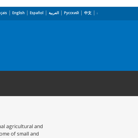
çais
English
Español
العربية
Русский
中文
al agricultural and
come of small and