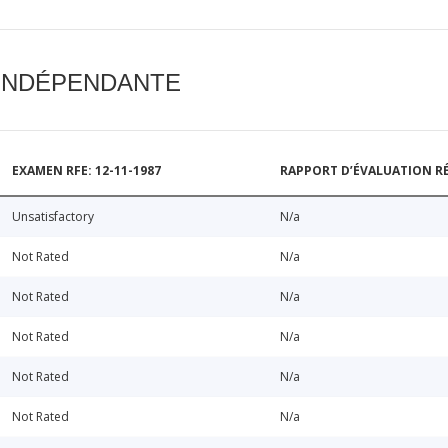
 INDÉPENDANTE
EXAMEN RFE: 12-11-1987
RAPPORT D’ÉVALUATION RÉ
Unsatisfactory
N/a
Not Rated
N/a
Not Rated
N/a
Not Rated
N/a
Not Rated
N/a
Not Rated
N/a