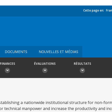
Cette page en:
Fran
DOCUMENTS
NOUVELLES ET MÉDIAS
FINANCES
ÉVALUATIONS
RÉSULTATS
tablishing a nationwide institutional structure for non-form
for technical manpower and increase the productivity and in