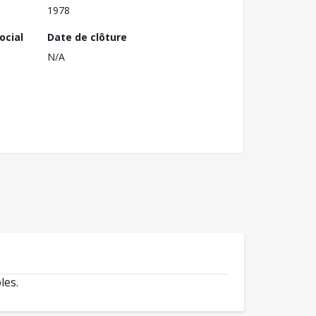
1978
ocial
Date de clôture
N/A
les.