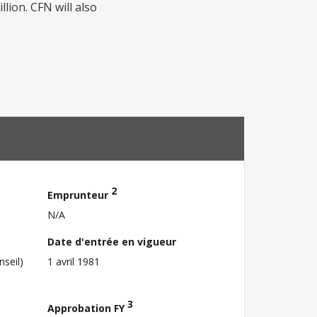
llion. CFN will also
2
Emprunteur
N/A
Date d'entrée en vigueur
nseil)
1 avril 1981
3
Approbation FY