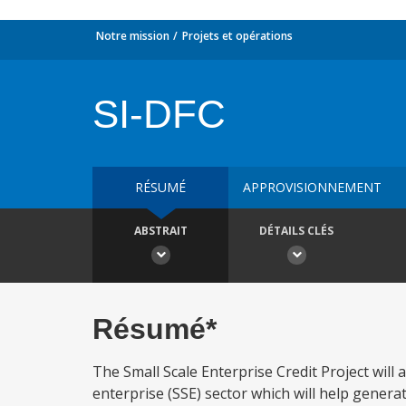
Notre mission
Projets et opérations
SI-DFC
RÉSUMÉ
APPROVISIONNEMENT
ABSTRAIT
DÉTAILS CLÉS
Résumé*
The Small Scale Enterprise Credit Project wil
enterprise (SSE) sector which will help gene