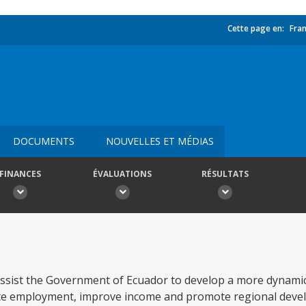
Cette page en:
Fran
DOCUMENTS
NOUVELLES ET MÉDIAS
FINANCES
ÉVALUATIONS
RÉSULTATS
l assist the Government of Ecuador to develop a more dynamic
rate employment, improve income and promote regional devel