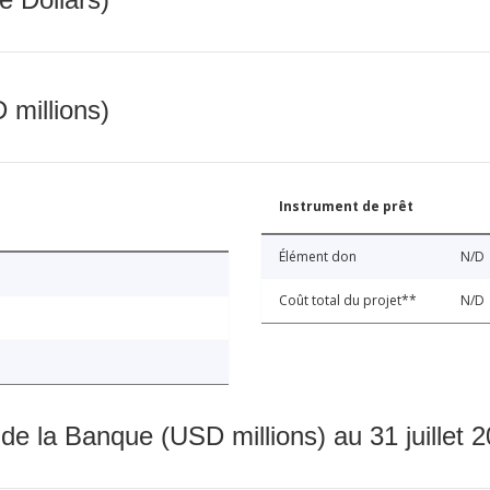
 millions)
Instrument de prêt
Élément don
N/D
Coût total du projet**
N/D
 de la Banque (USD millions) au 31 juillet 