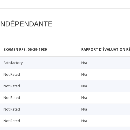
 INDÉPENDANTE
EXAMEN RFE: 06-29-1989
RAPPORT D’ÉVALUATION RÉ
Satisfactory
N/a
Not Rated
N/a
Not Rated
N/a
Not Rated
N/a
Not Rated
N/a
Not Rated
N/a