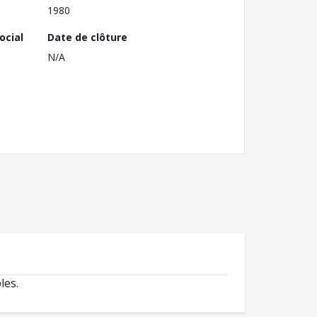
1980
ocial
Date de clôture
N/A
les.