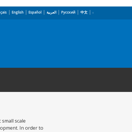
çais
English
Español
العربية
Русский
中文
 small scale
opment. In order to