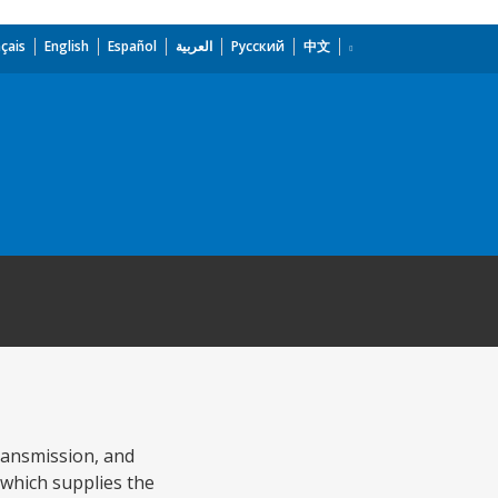
çais
English
Español
العربية
Русский
中文
transmission, and
 which supplies the