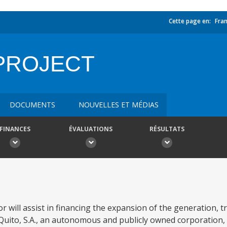
Cette page en:
Fran
PROJECT
DOCUMENTS
NOUVELLES ET MÉDIAS
FINANCES
ÉVALUATIONS
RÉSULTATS
 will assist in financing the expansion of the generation, 
ca Quito, S.A., an autonomous and publicly owned corporation,