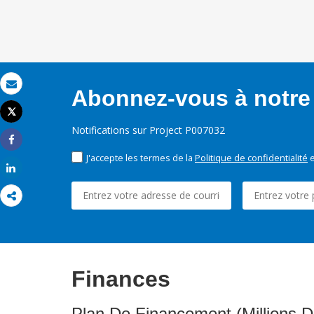
Abonnez-vous à notre 
Email
Tweet
Imprimer
Notifications sur Project P007032
Share
J'accepte les termes de la
Politique de confidentialité
e
Share
Finances
Plan De Financement (Millions D