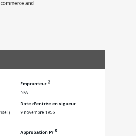
 of commerce and
2
Emprunteur
N/A
Date d'entrée en vigueur
nseil)
9 novembre 1956
3
Approbation FY