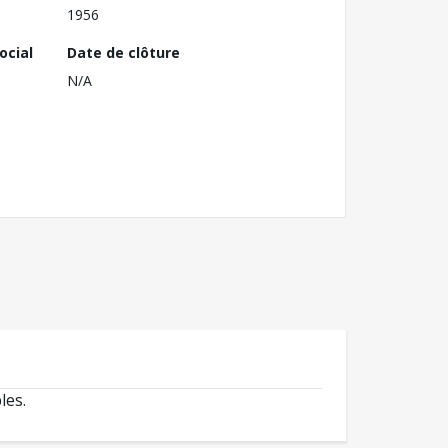
1956
ocial
Date de clôture
N/A
les.