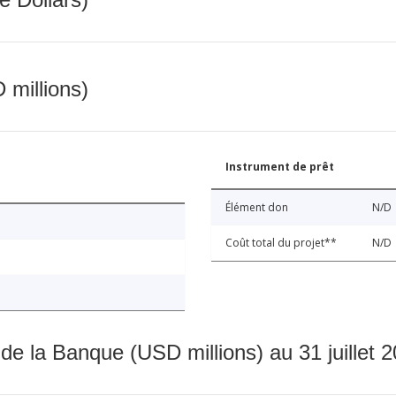
 millions)
Instrument de prêt
Élément don
N/D
Coût total du projet**
N/D
 de la Banque (USD millions) au 31 juillet 