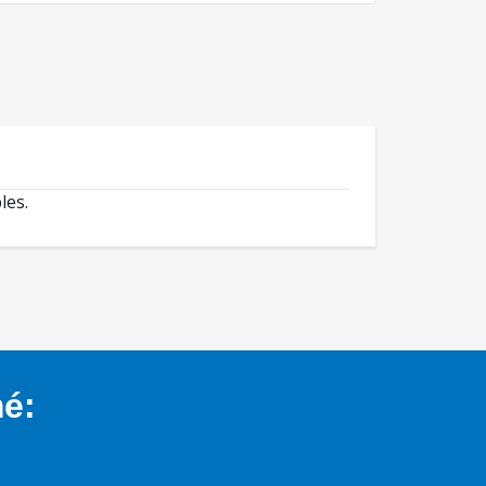
les.
mé: