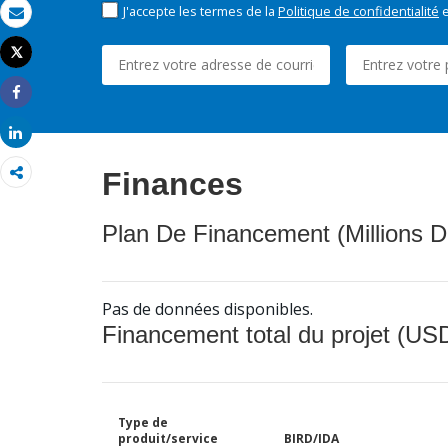
J'accepte les termes de la
Politique de confidentialité
e
Email
Tweet
Imprimer
Share
Share
Finances
Plan De Financement (Millions D
Pas de données disponibles.
Financement total du projet (USD
Type de
produit/service
BIRD/IDA