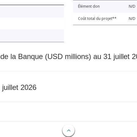
Élément don
N/D
Coût total du projet**
N/D
 de la Banque (USD millions) au 31 juillet 
 juillet 2026