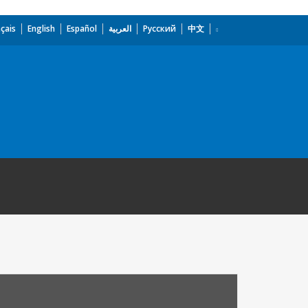
çais
English
Español
العربية
Русский
中文