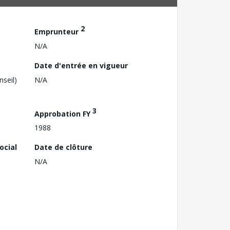
2
Emprunteur
N/A
Date d'entrée en vigueur
nseil)
N/A
3
Approbation FY
1988
ocial
Date de clôture
N/A