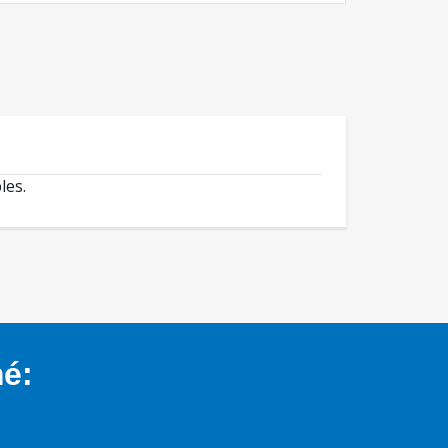
les.
mé: