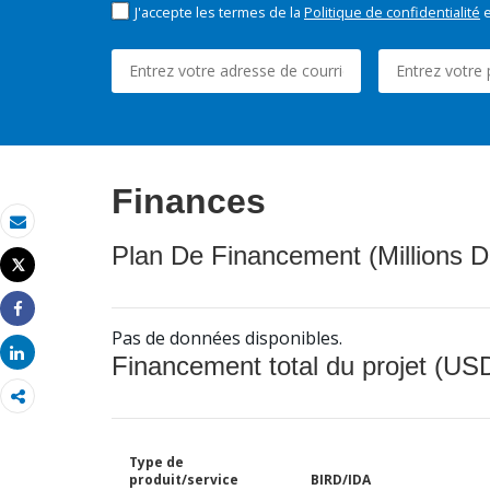
J'accepte les termes de la
Politique de confidentialité
e
Finances
Email
Plan De Financement (Millions D
Tweet
Imprimer
Share
Pas de données disponibles.
Share
Financement total du projet (USD
Type de
produit/service
BIRD/IDA