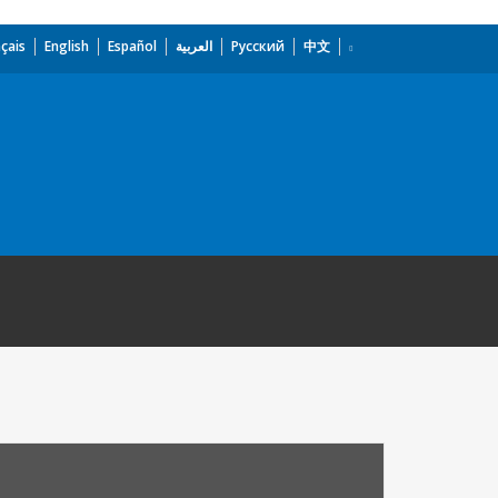
çais
English
Español
العربية
Русский
中文