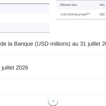
Élément don
N/D
Coût total du projet**
N/D
 de la Banque (USD millions) au 31 juillet 
 juillet 2026