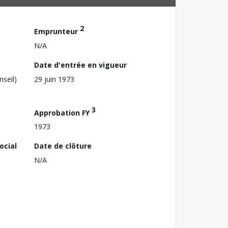
2
Emprunteur
N/A
Date d'entrée en vigueur
nseil)
29 juin 1973
3
Approbation FY
1973
ocial
Date de clôture
N/A