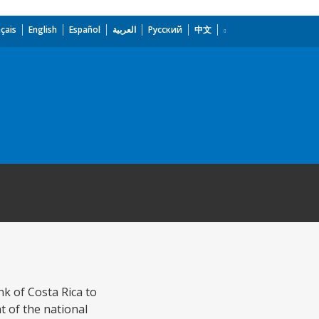
çais
English
Español
العربية
Русский
中文
nk of Costa Rica to
t of the national