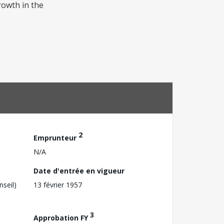
rowth in the
2
Emprunteur
N/A
Date d'entrée en vigueur
nseil)
13 février 1957
3
Approbation FY