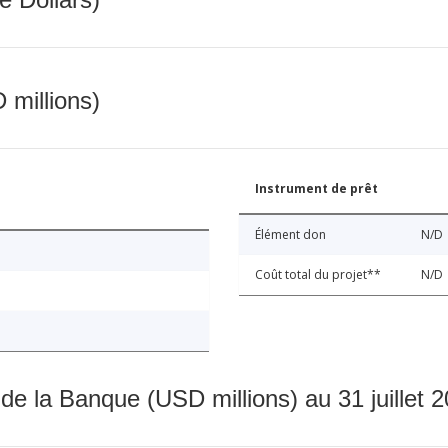
 millions)
Instrument de prêt
Élément don
N/D
Coût total du projet**
N/D
 de la Banque (USD millions) au 31 juillet 