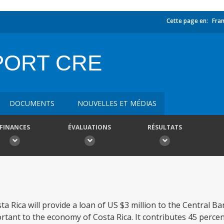
Cette page en:
Fran
PORT CRE
DOCUMENTS
NOUVELLES ET MÉDIAS
FINANCES
ÉVALUATIONS
RÉSULTATS
a Rica will provide a loan of US $3 million to the Central Ba
ortant to the economy of Costa Rica. It contributes 45 percen