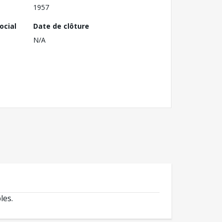
1957
ocial
Date de clôture
N/A
les.