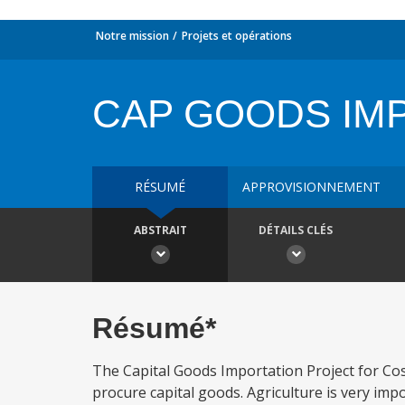
Notre mission
Projets et opérations
CAP GOODS IM
RÉSUMÉ
APPROVISIONNEMENT
ABSTRAIT
DÉTAILS CLÉS
Résumé*
The Capital Goods Importation Project for Cost
procure capital goods. Agriculture is very imp