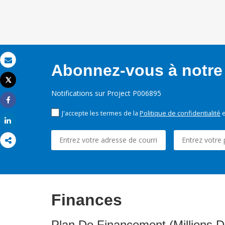
Abonnez-vous à notre 
Email
Tweet
Imprimer
Notifications sur Project P006895
Share
J'accepte les termes de la
Politique de confidentialité
e
Share
Finances
Plan De Financement (Millions D