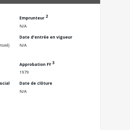
2
Emprunteur
N/A
Date d'entrée en vigueur
nseil)
N/A
3
Approbation FY
1979
ocial
Date de clôture
N/A