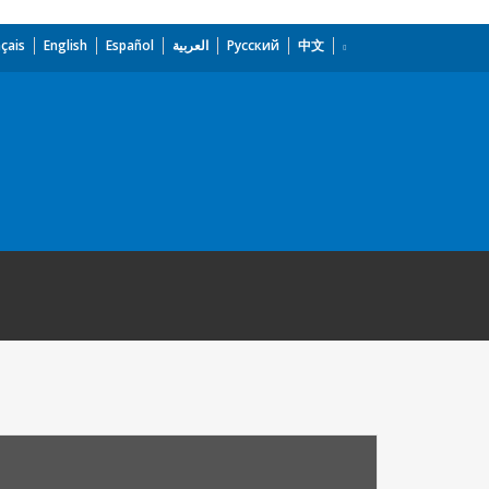
çais
English
Español
العربية
Русский
中文