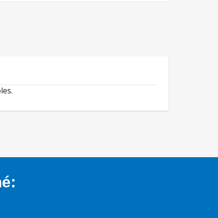
les.
mé: