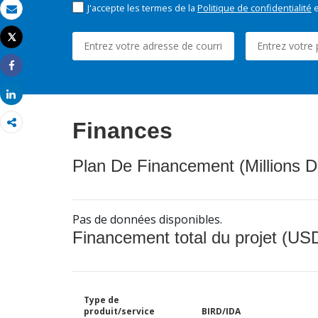
J'accepte les termes de la
Politique de confidentialité
e
Email
Tweet
Imprimer
Share
Share
Finances
Plan De Financement (Millions D
Pas de données disponibles.
Financement total du projet (USD
Type de
produit/service
BIRD/IDA