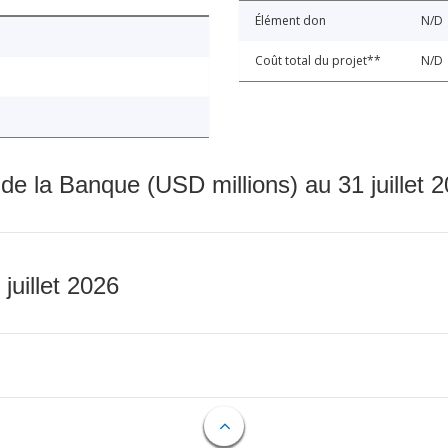
Élément don
N/D
Coût total du projet**
N/D
 de la Banque (USD millions) au 31 juillet 
 juillet 2026