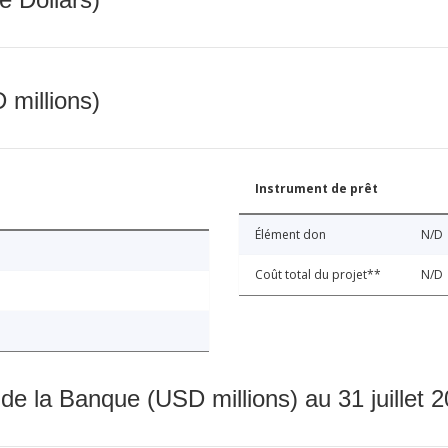
 millions)
Instrument de prêt
Élément don
N/D
Coût total du projet**
N/D
 de la Banque (USD millions) au 31 juillet 