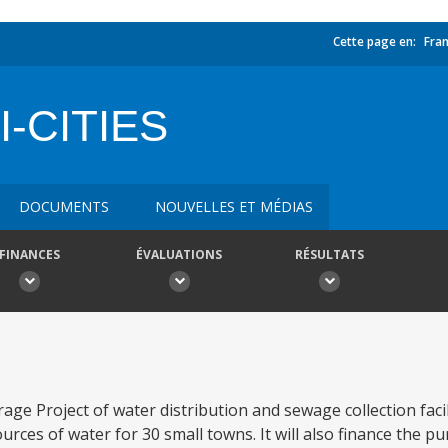
Cette page en:
Fran
-CITIES
DOCUMENTS
NOUVELLES ET MÉDIAS
FINANCES
ÉVALUATIONS
RÉSULTATS
e Project of water distribution and sewage collection facili
ources of water for 30 small towns. It will also finance the p