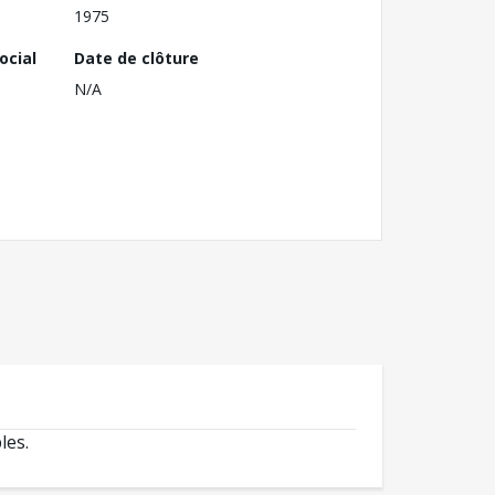
1975
ocial
Date de clôture
N/A
les.