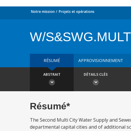
Notre mission
Projets et opérations
W/S&SWG.MULTI
RÉSUMÉ
APPROVISIONNEMENT
ABSTRAIT
DÉTAILS CLÉS
Résumé*
The Second Multi City Water Supply and Sewerag
departmental capital cities and of additional s