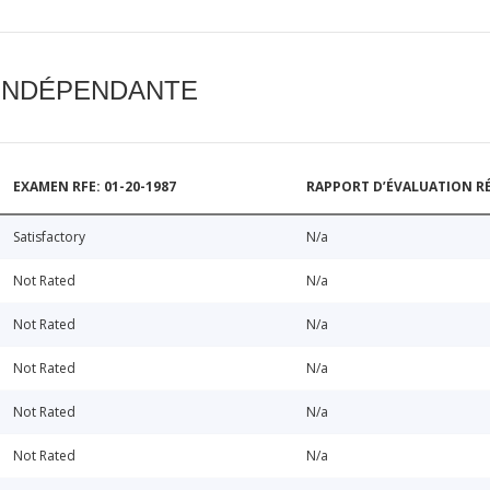
 INDÉPENDANTE
EXAMEN RFE: 01-20-1987
RAPPORT D’ÉVALUATION RÉ
Satisfactory
N/a
Not Rated
N/a
Not Rated
N/a
Not Rated
N/a
Not Rated
N/a
Not Rated
N/a