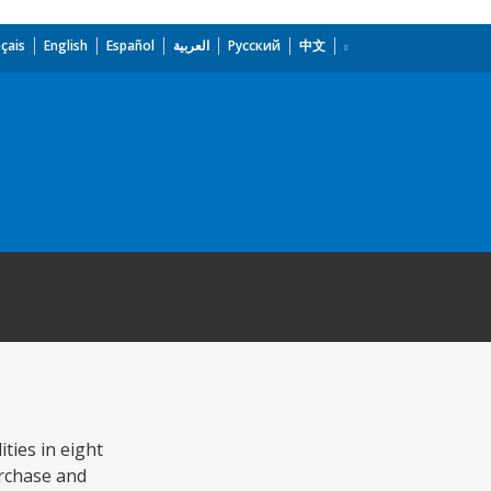
çais
English
Español
العربية
Русский
中文
ties in eight
urchase and