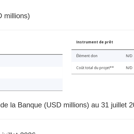
 millions)
Instrument de prêt
Élément don
N/D
Coût total du projet**
N/D
 de la Banque (USD millions) au 31 juillet 