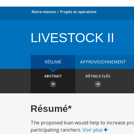
Notre mission
Projets et opérations
LIVESTOCK II
RÉSUMÉ
APPROVISIONNEMENT
ABSTRAIT
DÉTAILS CLÉS
Résumé*
The proposed loan would help to increase produ
participating ranchers.
Voir plus