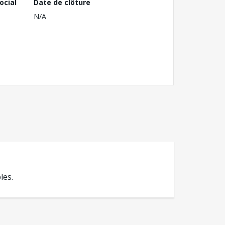
ocial
Date de clôture
N/A
les.