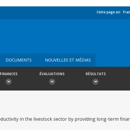
Cette page en:
Fran
DOCUMENTS
NOUVELLES ET MÉDIAS
FINANCES
ÉVALUATIONS
RÉSULTATS
ctivity in the livestock sector by providing long-term fina