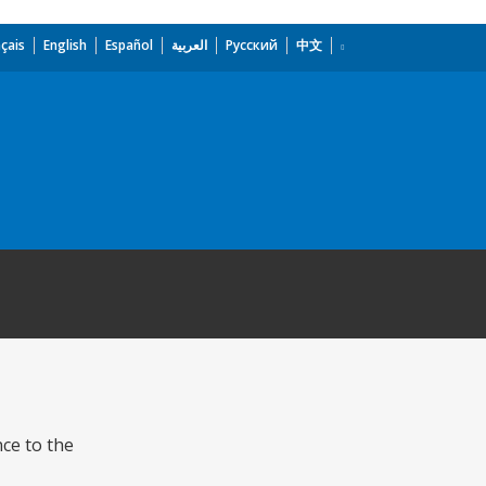
çais
English
Español
العربية
Русский
中文
nce to the