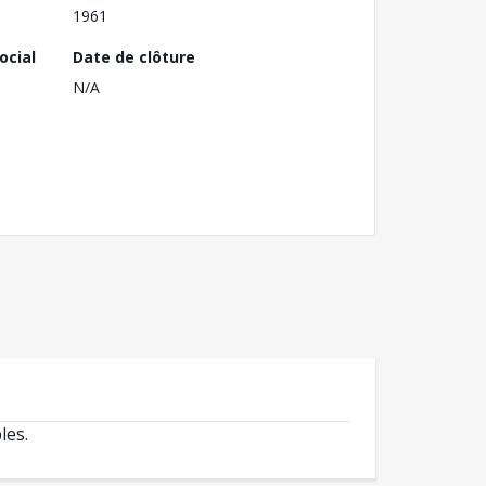
1961
ocial
Date de clôture
N/A
les.