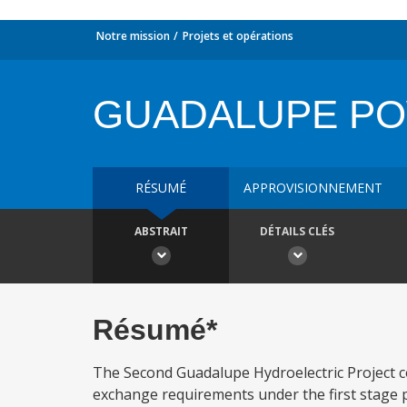
Notre mission
Projets et opérations
GUADALUPE PO
RÉSUMÉ
APPROVISIONNEMENT
ABSTRAIT
DÉTAILS CLÉS
Résumé*
The Second Guadalupe Hydroelectric Project co
exchange requirements under the first stage p