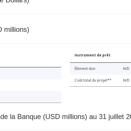
 millions)
Instrument de prêt
Élément don
N/D
Coût total du projet**
N/D
 de la Banque (USD millions) au 31 juillet 