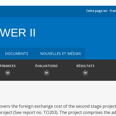
Cette page en:
Fran
WER II
DOCUMENTS
NOUVELLES ET MÉDIAS
FINANCES
ÉVALUATIONS
RÉSULTATS
vers the foreign exchange cost of the second stage project 
roject (See report no. TO203). The project comprises the a