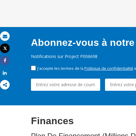
Abonnez-vous à notre 
Email
Tweet
Imprimer
Notifications sur Project P006698
Share
J'accepte les termes de la
Politique de confidentialité
e
Share
Finances
Plan De Financement (Millions D