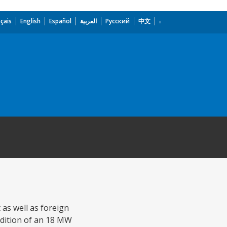
çais
English
Español
العربية
Русский
中文
as well as foreign
ddition of an 18 MW