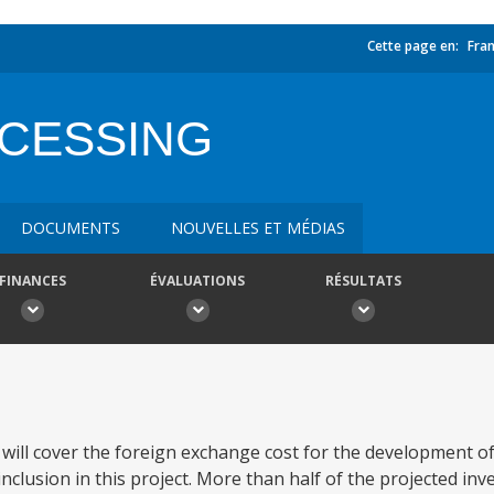
Cette page en:
Fran
OCESSING
DOCUMENTS
NOUVELLES ET MÉDIAS
FINANCES
ÉVALUATIONS
RÉSULTATS
will cover the foreign exchange cost for the development of 
nclusion in this project. More than half of the projected inv