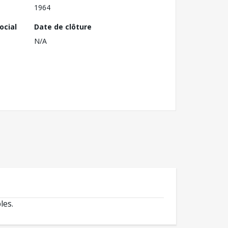
1964
ocial
Date de clôture
N/A
les.