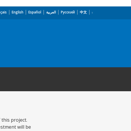
çais
English
Español
العربية
Русский
中文
this project.
estment will be