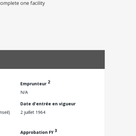
complete one facility
2
Emprunteur
N/A
Date d'entrée en vigueur
nseil)
2 juillet 1964
3
Approbation FY