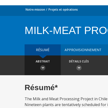
Notre mission
Projets et opérations
MILK-MEAT PR
RÉSUMÉ
APPROVISIONNEMENT
ABSTRAIT
DÉTAILS CLÉS
Résumé*
The Milk and Meat Processing Project in Chile 
Nineteen plants are tentatively scheduled for i