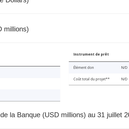
 millions)
Instrument de prêt
Élément don
N/D
Coût total du projet**
N/D
 de la Banque (USD millions) au 31 juillet 