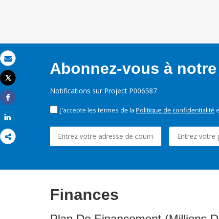
Abonnez-vous à notre 
Email
Tweet
Imprimer
Notifications sur Project P006587
Share
J'accepte les termes de la
Politique de confidentialité
e
Share
Finances
Plan De Financement (Millions D